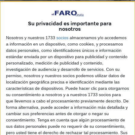
Su privacidad es importante para
Imagen de archivo
nosotros
Nosotros y nuestros 1733
socios
almacenamos y/o accedemos
a información en un dispositivo, como cookies, y procesamos
datos personales, como identificadores únicos e información
A lo largo de mi Servicio a la ciudad de Ceuta como
estándar enviada por un dispositivo para publicidad y contenido
Superintendente de la Policía Local, treinta y cuatro años,
personalizado, medición de publicidad y contenido,
he conocido varios Alcaldes y Presidentes y decenas de
investigación de audiencia y desarrollo de servicios.
Con su
permiso, nosotros y nuestros socios podemos utilizar datos de
Concejales y Diputados. Hay tres de ellos que se ganaron
localización geográfica precisa e identificación mediante las
mi respeto y consideración, Emilio Lamorena, Yolanda Bel
características de dispositivos. Puede hacer clic para otorgarnos
y ĶISSY CHANDIRAMANI, cada uno de ellos por
su consentimiento a nosotros y a nuestros 1733 socios para
diferentes motivos.
que llevemos a cabo el procesamiento previamente descrito. De
forma alternativa, puede acceder a información más detallada y
De KISSY sólo tengo buenas referencias, una gran
cambiar sus preferencias antes de otorgar o negar su
consentimiento.
Tenga en cuenta que algún procesamiento de
formación académica, una excelente educación, una gran
sus datos personales puede no requerir de su consentimiento,
dedicación al trabajo tanto en la esfera privada como
pero usted tiene el derecho de rechazar tal procesamiento. Sus