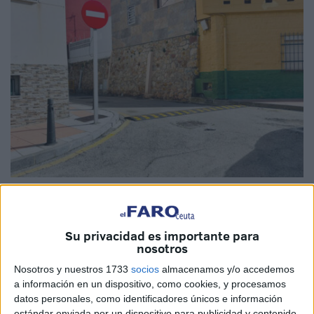
Imágenes cedidas
Su privacidad es importante para
nosotros
Vecinos
que viven en las adyacencias del
polideportivo
Nosotros y nuestros 1733
socios
almacenamos y/o accedemos
La Libertad
en Ceuta denuncian algunas irregularidades
a información en un dispositivo, como cookies, y procesamos
que esperan sean solventadas a la brevedad, la primera
datos personales, como identificadores únicos e información
estándar enviada por un dispositivo para publicidad y contenido