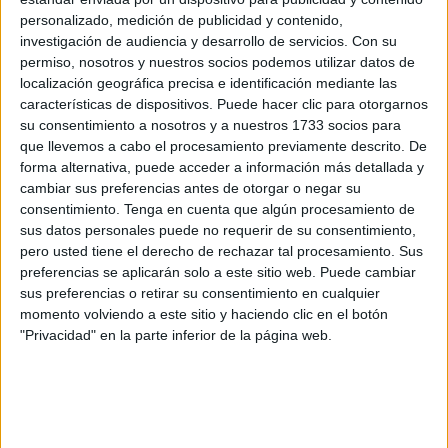
de ellas relacionada con una señal de dirección prohibida
personalizado, medición de publicidad y contenido,
que no se respeta y la segunda una que afecta a las
investigación de audiencia y desarrollo de servicios.
Con su
personas con discapacidad
o movilidad reducida.
permiso, nosotros y nuestros socios podemos utilizar datos de
localización geográfica precisa e identificación mediante las
Para comenzar, aseguran que la señal de dirección
características de dispositivos. Puede hacer clic para otorgarnos
prohibida en la calle José Contreras Maldonado, que
su consentimiento a nosotros y a nuestros 1733 socios para
que llevemos a cabo el procesamiento previamente descrito. De
también es calle de acceso al
polideportivo La Libertad
,
forma alternativa, puede acceder a información más detallada y
no se toma en cuenta.
cambiar sus preferencias antes de otorgar o negar su
consentimiento.
Tenga en cuenta que algún procesamiento de
“Es una señal fantasma, nadie la cumple, no existe para
sus datos personales puede no requerir de su consentimiento,
los conductores”, indican los vecinos asegurando que “esa
pero usted tiene el derecho de rechazar tal procesamiento. Sus
curva no tiene visibilidad, no puedes saber lo que te vas a
preferencias se aplicarán solo a este sitio web. Puede cambiar
sus preferencias o retirar su consentimiento en cualquier
encontrar al doblar y entrar en dirección prohibida”.
momento volviendo a este sitio y haciendo clic en el botón
"Privacidad" en la parte inferior de la página web.
Los afectados explican que “como kamikazes entran en
dirección prohibida, como en un rally, unos tras otros,
jugando con la suerte y con la vida de los conductores que
si cumplen las normas de circulación y van en la dirección
correcta”, a esto se añade que “los fines de semana, esto