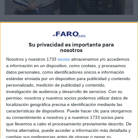
Su privacidad es importante para
A pesar que hace más de una semana ya contaba con los
nosotros
avales suficientes para ser considerado candidato por
Nosotros y nuestros 1733
socios
almacenamos y/o accedemos
parte de la Comisión de Garantías, que es el órgano que
a información en un dispositivo, como cookies, y procesamos
controla en el PSOE el proceso de las primarias para ser
datos personales, como identificadores únicos e información
elegido candidato a encabeza la lista electoral de cara a
estándar enviada por un dispositivo para publicidad y contenido
personalizado, medición de publicidad y contenido,
las autonómicas del año que viene,
investigación de audiencia y desarrollo de servicios.
Con su
permiso, nosotros y nuestros socios podemos utilizar datos de
no será hasta esta tarde cuando Justino Lara acuda en
localización geográfica precisa e identificación mediante las
compañía de parte de su equipo hasta la sede en la calle
características de dispositivos. Puede hacer clic para otorgarnos
Daoiz para presentar oficialmente la firma de los
su consentimiento a nosotros y a nuestros 1733 socios para
compañeros de su partido que le avalan para que pueda
que llevemos a cabo el procesamiento previamente descrito. De
ser contrincante de José Antonio Carracao en estas
forma alternativa, puede acceder a información más detallada y
cambiar sus preferencias antes de otorgar o negar su