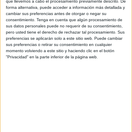
que llevemos a cabo el procesamiento previamente descrito. De
forma alternativa, puede acceder a información más detallada y
El Boletín Oficial del Estado (BOE) ha publicado este
cambiar sus preferencias antes de otorgar o negar su
miércoles la resolución del Centro de Estudios Jurídicos
consentimiento.
Tenga en cuenta que algún procesamiento de
(CEJ), dependiente del Ministerio de Justicia, por la que se
sus datos personales puede no requerir de su consentimiento,
convocan
ayudas económicas
para preparar las citadas
pero usted tiene el derecho de rechazar tal procesamiento. Sus
oposiciones, con un importe total de 5,2 millones de euros,
preferencias se aplicarán solo a este sitio web. Puede cambiar
sus preferencias o retirar su consentimiento en cualquier
según ha informado el Ministerio.
momento volviendo a este sitio y haciendo clic en el botón
"Privacidad" en la parte inferior de la página web.
Las 792 ayudas del presente ejercicio de 2023 triplican las
245 que recogía la convocatoria anterior de 2022, al igual
que su importe global, y cada una de ellas está dotada con
6.611 euros anuales.
Se distribuyen entre las 648 correspondientes a la
preparación para las carreras judicial y fiscal, las 120 para
el Cuerpo de Letrados de la Administración de Justicia y
las 24 becas destinadas a preparar las oposiciones para el
Cuerpo de Abogados del Estado.