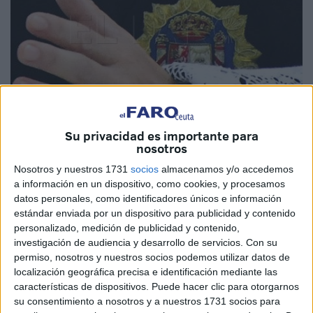
Su privacidad es importante para
Imagen de archivo
nosotros
Nosotros y nuestros 1731
socios
almacenamos y/o accedemos
a información en un dispositivo, como cookies, y procesamos
datos personales, como identificadores únicos e información
El Ministerio de Justicia ha convocado 792
becas
para la
estándar enviada por un dispositivo para publicidad y contenido
personalizado, medición de publicidad y contenido,
preparación de
oposiciones
a
jueces
, fiscales, letrados
investigación de audiencia y desarrollo de servicios.
Con su
de la Administración de Justicia (LAJ) y abogados del
permiso, nosotros y nuestros socios podemos utilizar datos de
Estado, dotadas cada una con 6.611 euros anuales, con el
localización geográfica precisa e identificación mediante las
fin de impulsar la igualdad de condiciones entre los
características de dispositivos. Puede hacer clic para otorgarnos
su consentimiento a nosotros y a nuestros 1731 socios para
aspirantes. A estas pueden acceder los vecinos de Ceuta.