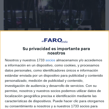
Su privacidad es importante para
nosotros
Nosotros y nuestros 1733
socios
almacenamos y/o accedemos
Imagen de archivo
a información en un dispositivo, como cookies, y procesamos
datos personales, como identificadores únicos e información
estándar enviada por un dispositivo para publicidad y contenido
personalizado, medición de publicidad y contenido,
El
Ministerio de Justicia
, que dirige Pilar Llop, ha
investigación de audiencia y desarrollo de servicios.
Con su
permiso, nosotros y nuestros socios podemos utilizar datos de
distribuido ya, con la colaboración técnica del Instituto
localización geográfica precisa e identificación mediante las
Nacional de Toxicología y Ciencias Forenses (INTCF), los
características de dispositivos. Puede hacer clic para otorgarnos
1.000 primeros kits –Ceuta va a recibir 12– para la
su consentimiento a nosotros y a nuestros 1733 socios para