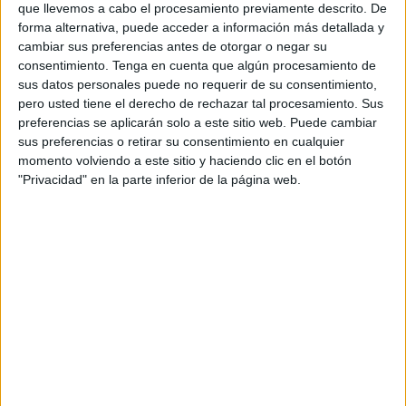
obtención de muestras para
análisis toxicológico
en
que llevemos a cabo el procesamiento previamente descrito. De
delitos facilitados por sustancias psicoactivas
forma alternativa, puede acceder a información más detallada y
-sumisión
cambiar sus preferencias antes de otorgar o negar su
química-.
consentimiento.
Tenga en cuenta que algún procesamiento de
sus datos personales puede no requerir de su consentimiento,
Se cumple así al compromiso anunciado por la ministra
pero usted tiene el derecho de rechazar tal procesamiento. Sus
Pilar Llop cuando presentó los kits de toma de muestras
preferencias se aplicarán solo a este sitio web. Puede cambiar
para análisis de ADN, el 8 de marzo de 2022.
sus preferencias o retirar su consentimiento en cualquier
momento volviendo a este sitio y haciendo clic en el botón
En 2021, de los 950 casos de
agresión sexual
con
"Privacidad" en la parte inferior de la página web.
sospecha de sumisión química analizados en el INTCF
―en los que un 93,4 por ciento de las víctimas eran
mujeres― se obtuvieron resultados positivos a alcohol,
drogas ilícitas, psicofármacos u otros medicamentos de
forma aislada o en combinación en el 82,5 por ciento del
total.
En Ceuta, el portal de agresiones sexuales bajo sospecha
de sumisión química arroja un caso en 2021. Se trata de
una mujer de 51 años, que sufrió los hechos en un