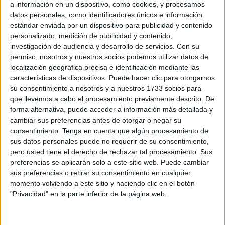
a información en un dispositivo, como cookies, y procesamos
estacionamiento del edificio Rocamar, en La Línea
de
datos personales, como identificadores únicos e información
la Concepción (Cádiz). Meses después,
la Policía
estándar enviada por un dispositivo para publicidad y contenido
personalizado, medición de publicidad y contenido,
Nacional anunciaría la
detención de un vecino de Ceuta,
investigación de audiencia y desarrollo de servicios.
Con su
identificado como T.A.A., encuadrando este suceso en un
permiso, nosotros y nuestros socios podemos utilizar datos de
ajuste de cuentas vinculado al narcotráfico.
localización geográfica precisa e identificación mediante las
características de dispositivos. Puede hacer clic para otorgarnos
Los investigadores de la Unidad de Delincuencia
su consentimiento a nosotros y a nuestros 1733 socios para
Especializada y Violenta de la Policía Nacional de La
que llevemos a cabo el procesamiento previamente descrito. De
forma alternativa, puede acceder a información más detallada y
Línea sostuvieron que
a la víctima la habían arrojado por
cambiar sus preferencias antes de otorgar o negar su
una ventana al vacío
, aunque se había disfrazado aquella
consentimiento.
Tenga en cuenta que algún procesamiento de
muerte de suicidio.
sus datos personales puede no requerir de su consentimiento,
pero usted tiene el derecho de rechazar tal procesamiento. Sus
Las lesiones que presentaba derivaron en la posterior
preferencias se aplicarán solo a este sitio web. Puede cambiar
apertura de una investigación que fue de las más
sus preferencias o retirar su consentimiento en cualquier
momento volviendo a este sitio y haciendo clic en el botón
mediáticas del momento.
"Privacidad" en la parte inferior de la página web.
Lo que determina un tribunal no