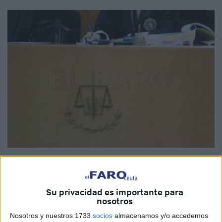
Imagen de archivo
Su privacidad es importante para
nosotros
Agosto de 2018
. El
cuerpo sin vida de un hombre
de 50
Nosotros y nuestros 1733
socios
almacenamos y/o accedemos
años es
encontrado
por unos viandantes en el