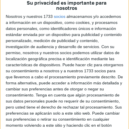
Su privacidad es importante para
tiene potestad para hacerlo y me consta que están
nosotros
estudiando el tema. No podemos tener miles de personas
Nosotros y nuestros 1733
socios
almacenamos y/o accedemos
saliendo y entrando los fines de semana”.
a información en un dispositivo, como cookies, y procesamos
datos personales, como identificadores únicos e información
Hay personas que han pasado la enfermedad y hablan de
estándar enviada por un dispositivo para publicidad y contenido
ser inmunes, pero según Domínguez eso no existe como
personalizado, medición de publicidad y contenido,
tal. “No puede haber una inmunidad de grupo. No
investigación de audiencia y desarrollo de servicios.
Con su
permiso, nosotros y nuestros socios podemos utilizar datos de
sabemos si esas personas que lo han pasado son
localización geográfica precisa e identificación mediante las
inmunes, es muy posible que si han tenido anticuerpos
características de dispositivos. Puede hacer clic para otorgarnos
muy elevados y han pasado la enfermedad más grave
su consentimiento a nosotros y a nuestros 1733 socios para
puede ser que sean inmunes, pero no lo sabemos con
que llevemos a cabo el procesamiento previamente descrito. De
exactitud. Tendrá que pasar uno o dos años para saberlo”.
forma alternativa, puede acceder a información más detallada y
cambiar sus preferencias antes de otorgar o negar su
Sobre
el toque de queda que se impuso este domingo
consentimiento.
Tenga en cuenta que algún procesamiento de
sus datos personales puede no requerir de su consentimiento,
por primera vez
, Domínguez ha opinado que para la
pero usted tiene el derecho de rechazar tal procesamiento. Sus
Sociedad Española de Medicina Preventiva “parece poco”.
preferencias se aplicarán solo a este sitio web. Puede cambiar
“A nivel cultural somos diferentes a otros países;
sus preferencias o retirar su consentimiento en cualquier
acabamos más tarde el día, cenamos más tarde, pero
momento volviendo a este sitio y haciendo clic en el botón