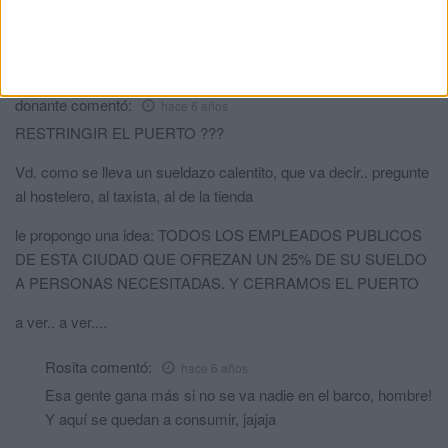
Se nota que llega un nuevo puente y te pones nerviosito,
pues vete, que nadie te va a impedir que vayas a ver a tu
familia, pero no ataques a los caballas. GRACIAS
donante
comentó:
hace 6 años
RESTRINGIR EL PUERTO ???
Vd. como se lleva un sueldazo calentito, que va decir.. pregunte
al hostelero, al taxista, al de la tienda
le propongo una idea: TODOS LOS EMPLEADOS PUBLICOS
DE ESTA CIUDAD QUE OFREZAN UN 25% DE SU SUELDO
A PERSONAS NECESITADAS. Y CERRAMOS EL PUERTO
a ver.. a ver....
Rosita
comentó:
hace 6 años
Esa gente gana más si no se va nadie en el barco, hombre!
Y aquí se quedan a consumir, jajaja