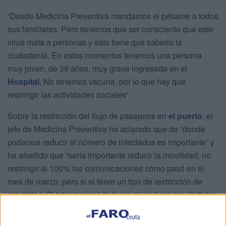
“Desde Medicina Preventiva mandamos el pésame a todos
sus familiares. Pero tenemos que ser consciente que este
virus mata a personas y esto tiene que saberlo la
ciudadanía. En estos momentos tenemos una persona
muy joven, de 38 años, muy grave ingresada en el
Hospital
. No tenemos vacuna, por lo que hay que
restringir las actividades sociales”.
Sobre la restricción del flujo de pasajeros en
el puerto
, el
jefe de Medicina Preventiva ha aclarado que de “donde
podamos reducir el número de infectados es importante” y
ha añadido que “sería importante reducir la movilidad, no
restringir al 100% las comunicaciones como pasó en el
mes de marzo, pero si el tener un tipo de restricción de
movilidad. Si intentamos blindar la ciudad con las distintas
medidas, es lógico que tengamos que hacerlo con las
entradas y salidas de Ceuta. La Ciudad es, ahora, la que