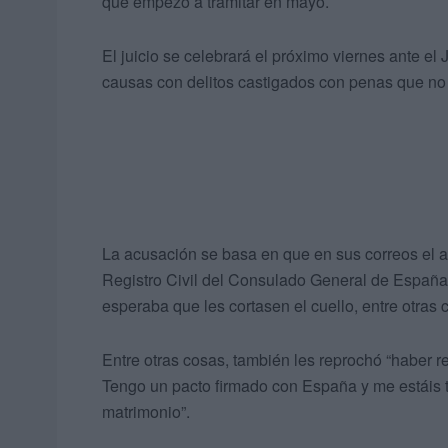
que empezó a tramitar en mayo.
El juicio se celebrará el próximo viernes ante e
causas con delitos castigados con penas que no 
La acusación se basa en que en sus correos el 
Registro Civil del Consulado General de España 
esperaba que les cortasen el cuello, entre otras 
Entre otras cosas, también les reprochó “haber r
Tengo un pacto firmado con España y me estáis 
matrimonio”.