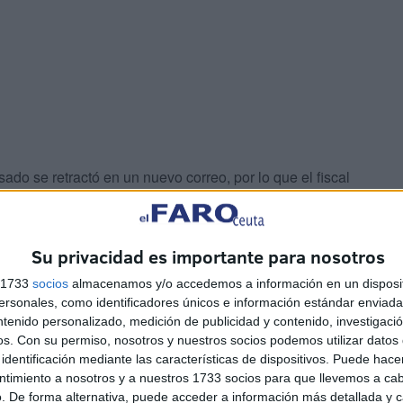
do se retractó en un nuevo correo, por lo que el fiscal
esión.
Su privacidad es importante para nosotros
s 1733
socios
almacenamos y/o accedemos a información en un disposit
sonales, como identificadores únicos e información estándar enviada 
ntenido personalizado, medición de publicidad y contenido, investigaci
os.
Con su permiso, nosotros y nuestros socios podemos utilizar datos 
s que decía insultos y amenazas, quería deciros que eso
identificación mediante las características de dispositivos. Puede hacer
e tuve, porque la cita que se me ha adjudicado para la
ntimiento a nosotros y a nuestros 1733 socios para que llevemos a ca
. De forma alternativa, puede acceder a información más detallada y 
”, expresó.