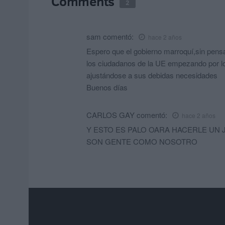
Comments
2
sam
comentó:
hace 2 años
Espero que el gobierno marroquí,sin pensa
los ciudadanos de la UE empezando por los
ajustándose a sus debidas necesidades
Buenos días
CARLOS GAY
comentó:
hace 2 años
Y ESTO ES PALO OARA HACERLE UN J
SON GENTE COMO NOSOTRO