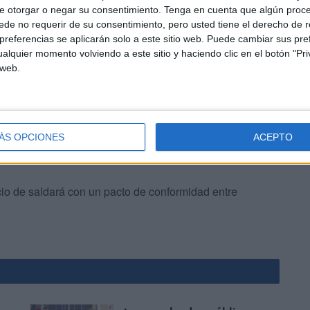
e otorgar o negar su consentimiento.
Tenga en cuenta que algún proc
de no requerir de su consentimiento, pero usted tiene el derecho de r
eos y deciros que no hace falta alarmarse por lo que dije
referencias se aplicarán solo a este sitio web. Puede cambiar sus pref
 intención de llevarlo a cabo, retiro todo lo que dije y
alquier momento volviendo a este sitio y haciendo clic en el botón "Pri
 web.
ÁS OPCIONES
ACEPTO
icio de saldará con un pacto de conformidad entre