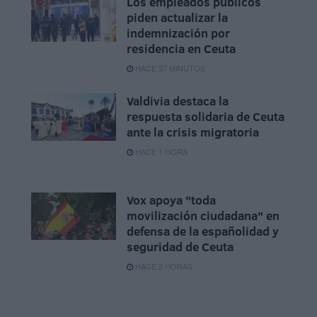
Los empleados públicos
piden actualizar la
indemnización por
residencia en Ceuta
HACE 37 MINUTOS
Valdivia destaca la
respuesta solidaria de Ceuta
ante la crisis migratoria
HACE 1 HORA
Vox apoya "toda
movilización ciudadana" en
defensa de la españolidad y
seguridad de Ceuta
HACE 2 HORAS