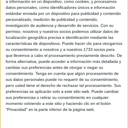
a información en un dispositivo, como cookies, y procesamos
datos personales, como identificadores únicos e información
estándar enviada por un dispositivo para publicidad y contenido
Related
Posts
personalizado, medición de publicidad y contenido,
investigación de audiencia y desarrollo de servicios.
Con su
Vox apoya "toda movilización ciudadana"
permiso, nosotros y nuestros socios podemos utilizar datos de
en defensa de la españolidad y seguridad
localización geográfica precisa e identificación mediante las
de Ceuta
características de dispositivos. Puede hacer clic para otorgarnos
HACE 20 MINUTOS
su consentimiento a nosotros y a nuestros 1733 socios para
que llevemos a cabo el procesamiento previamente descrito. De
Ceuta necesita unidad para afrontar una
forma alternativa, puede acceder a información más detallada y
situación que no puede sostenerse sola
cambiar sus preferencias antes de otorgar o negar su
consentimiento.
Tenga en cuenta que algún procesamiento de
HACE 1 HORA
sus datos personales puede no requerir de su consentimiento,
IU pide que el CNI explique qué informes
pero usted tiene el derecho de rechazar tal procesamiento. Sus
pudo elaborar para advertir de la
preferencias se aplicarán solo a este sitio web. Puede cambiar
avalancha a Ceuta
sus preferencias o retirar su consentimiento en cualquier
momento volviendo a este sitio y haciendo clic en el botón
HACE 2 HORAS
"Privacidad" en la parte inferior de la página web.
Carta abierta desde Ceuta: recuperar la
confianza antes de que sea demasiado