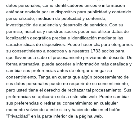
Related
Posts
datos personales, como identificadores únicos e información
estándar enviada por un dispositivo para publicidad y contenido
personalizado, medición de publicidad y contenido,
¿Debes viajar a Italia con pasaporte tras
investigación de audiencia y desarrollo de servicios.
Con su
la suspensión de Schengen? Estos son
permiso, nosotros y nuestros socios podemos utilizar datos de
los requisitos
localización geográfica precisa e identificación mediante las
HACE 16 SEGUNDOS
características de dispositivos. Puede hacer clic para otorgarnos
su consentimiento a nosotros y a nuestros 1733 socios para
Los empleados públicos piden actualizar
que llevemos a cabo el procesamiento previamente descrito. De
la indemnización por residencia en Ceuta
forma alternativa, puede acceder a información más detallada y
HACE 22 MINUTOS
cambiar sus preferencias antes de otorgar o negar su
consentimiento.
Tenga en cuenta que algún procesamiento de
Vivas reúne al Consejo de Gobierno para
sus datos personales puede no requerir de su consentimiento,
abordar la crisis y reclamar una
pero usted tiene el derecho de rechazar tal procesamiento. Sus
respuesta europea
preferencias se aplicarán solo a este sitio web. Puede cambiar
sus preferencias o retirar su consentimiento en cualquier
HACE 35 MINUTOS
momento volviendo a este sitio y haciendo clic en el botón
Valdivia destaca la respuesta solidaria de
"Privacidad" en la parte inferior de la página web.
Ceuta ante la crisis migratoria
HACE 49 MINUTOS