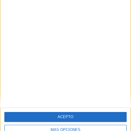
Vivas y Rego analizan en Ceuta la
situación de los menores
HACE 1 HORA
Vox apoya "toda movilización ciudadana"
en defensa de la españolidad y seguridad
de Ceuta
HACE 2 HORAS
ACEPTO
MÁS OPCIONES