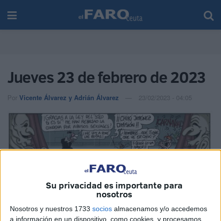
Jueves 23 de febrero de 2023
Por
Vicente Álvarez y Adrián Álvarez
23/02/2023 - 04:05
Su privacidad es importante para
nosotros
Nosotros y nuestros 1733
socios
almacenamos y/o accedemos
a información en un dispositivo, como cookies, y procesamos