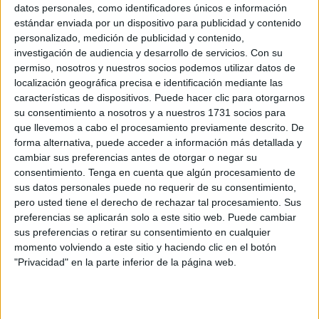
datos personales, como identificadores únicos e información
Related
Posts
estándar enviada por un dispositivo para publicidad y contenido
personalizado, medición de publicidad y contenido,
Adjudicadas las obras para renovar la
investigación de audiencia y desarrollo de servicios.
Con su
red de agua en las viviendas militares de
permiso, nosotros y nuestros socios podemos utilizar datos de
la avenida Otero
localización geográfica precisa e identificación mediante las
HACE 8 MINUTOS
características de dispositivos. Puede hacer clic para otorgarnos
su consentimiento a nosotros y a nuestros 1731 socios para
Colegios en vez de cuarteles, la solución
que llevemos a cabo el procesamiento previamente descrito. De
para acoger menores en Ceuta
forma alternativa, puede acceder a información más detallada y
cambiar sus preferencias antes de otorgar o negar su
HACE 1 HORA
consentimiento.
Tenga en cuenta que algún procesamiento de
Marlaska contra las cuerdas tras dejar en
sus datos personales puede no requerir de su consentimiento,
evidencia al CNI e Información
pero usted tiene el derecho de rechazar tal procesamiento. Sus
preferencias se aplicarán solo a este sitio web. Puede cambiar
HACE 1 HORA
sus preferencias o retirar su consentimiento en cualquier
momento volviendo a este sitio y haciendo clic en el botón
El delegado del Gobierno denuncia
"Privacidad" en la parte inferior de la página web.
amenazas en redes sociales en plena
crisis en Ceuta
HACE 2 HORAS