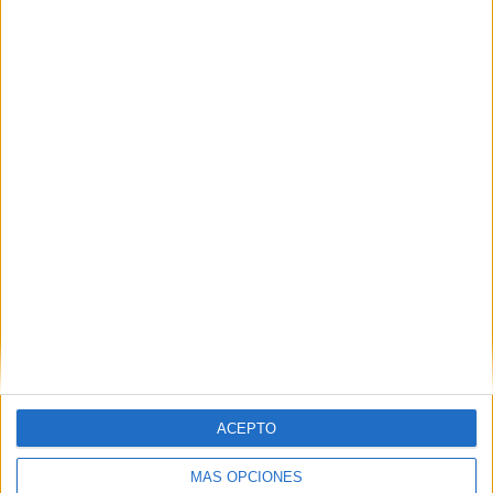
Ceuta para reforzar la seguridad
HACE 1 HORA
AUME reclama preparación preventiva y
material para los militares destinados en
Ceuta
HACE 2 HORAS
ACEPTO
MÁS OPCIONES