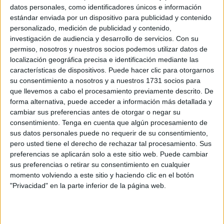
Related
Posts
datos personales, como identificadores únicos e información
estándar enviada por un dispositivo para publicidad y contenido
personalizado, medición de publicidad y contenido,
Orgullo de un pueblo que nunca pierde
investigación de audiencia y desarrollo de servicios.
Con su
su humanidad
permiso, nosotros y nuestros socios podemos utilizar datos de
HACE 12 MINUTOS
localización geográfica precisa e identificación mediante las
características de dispositivos. Puede hacer clic para otorgarnos
Aplazado el amistoso entre el Ittihad de
su consentimiento a nosotros y a nuestros 1731 socios para
Tánger y el FC Barcelona
que llevemos a cabo el procesamiento previamente descrito. De
HACE 35 MINUTOS
forma alternativa, puede acceder a información más detallada y
cambiar sus preferencias antes de otorgar o negar su
El PP denuncia en el Parlamento Europeo
consentimiento.
Tenga en cuenta que algún procesamiento de
la "inacción" de Sánchez ante la crisis de
sus datos personales puede no requerir de su consentimiento,
Ceuta
pero usted tiene el derecho de rechazar tal procesamiento. Sus
preferencias se aplicarán solo a este sitio web. Puede cambiar
HACE 49 MINUTOS
sus preferencias o retirar su consentimiento en cualquier
Preocupación por las fotos de menores
momento volviendo a este sitio y haciendo clic en el botón
con soldados trasladados a la frontera
"Privacidad" en la parte inferior de la página web.
HACE 1 HORA
Las fragatas Santa María y Navarra, en