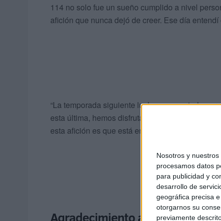
114 no solo fue un sueño cumplido a nivel person
afición que nunca dejó de creer. Ese día entendí 
“La temporada siguiente luchamos con todo para 
esta última, hemos disfrutado, hemos sufrido, pe
esta afición es que está en las buenas y, sobre tod
Nosotros y nuestro
procesamos datos per
para publicidad y co
desarrollo de servici
geográfica precisa e 
otorgarnos su conse
Agradecimiento a la afición
previamente descrito