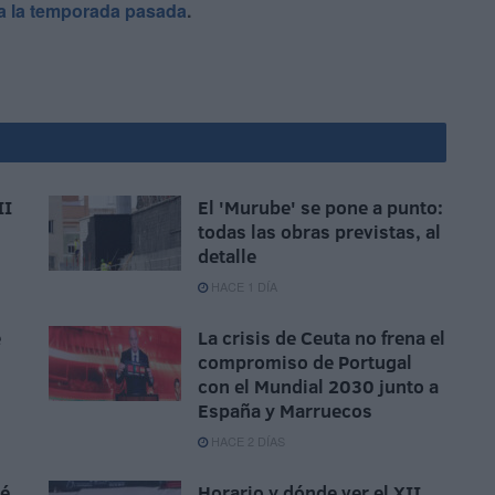
da la temporada pasada
.
II
El 'Murube' se pone a punto:
todas las obras previstas, al
detalle
HACE 1 DÍA
e
La crisis de Ceuta no frena el
compromiso de Portugal
con el Mundial 2030 junto a
España y Marruecos
HACE 2 DÍAS
sé
Horario y dónde ver el XII