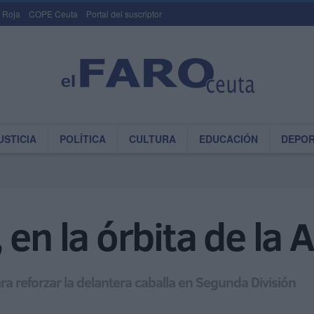
 Roja
COPE Ceuta
Portal del suscriptor
USTICIA
POLÍTICA
CULTURA
EDUCACIÓN
DEPO
 en la órbita de la 
ara reforzar la delantera caballa en Segunda División