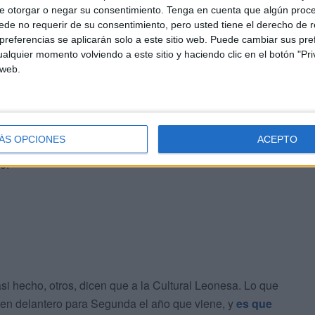
e otorgar o negar su consentimiento.
Tenga en cuenta que algún proc
de no requerir de su consentimiento, pero usted tiene el derecho de r
abra de aliento. Gracias por abrirme las puertas de
referencias se aplicarán solo a este sitio web. Puede cambiar sus pref
de los trabajadores, cuerpos técnicos, fisios, personal del
alquier momento volviendo a este sitio y haciendo clic en el botón "Pri
 web.
tir parte de esta gran familia. Me voy con el corazón lleno
rante tres años increíbles.
 ayudar a crecer al Eldense y yo crecer con el. Creo que
ÁS OPCIONES
ACEPTO
evaré conmigo. Hasta pronto. Siempre ¡Aúpa Deportivo!”,
o.
si hecho, otros, dicen que a la Cultural Leonesa. Lo que
buen delantero para Segunda el año que viene, y
es que