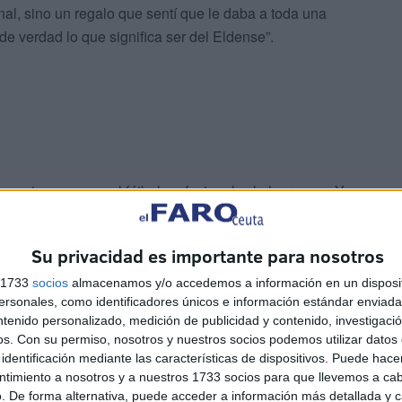
al, sino un regalo que sentí que le daba a toda una
de verdad lo que significa ser del Eldense”.
mantenernos en el fútbol profesional, y lo logramos. Y
ro sobre todo, hemos estado unidos. Porque si algo tiene
o, en las difíciles.
Su privacidad es importante para nosotros
s 1733
socios
almacenamos y/o accedemos a información en un disposit
sonales, como identificadores únicos e información estándar enviada 
ntenido personalizado, medición de publicidad y contenido, investigaci
os.
Con su permiso, nosotros y nuestros socios podemos utilizar datos 
identificación mediante las características de dispositivos. Puede hacer
ntimiento a nosotros y a nuestros 1733 socios para que llevemos a ca
. De forma alternativa, puede acceder a información más detallada y 