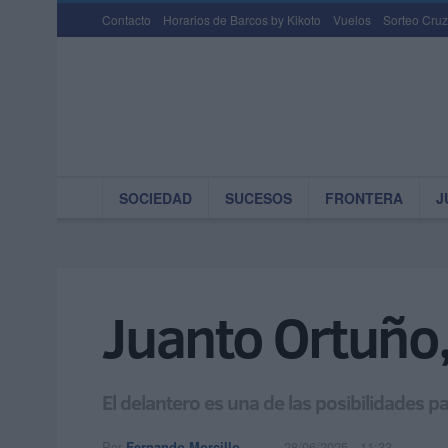
Contacto
Horarios de Barcos by Kikoto
Vuelos
Sorteo Cruz
SOCIEDAD
SUCESOS
FRONTERA
J
Juanto Ortuño,
El delantero es una de las posibilidades p
Por
Fernando Morcillo
28/06/2025 - 11:33