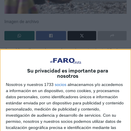
Imagen de archivo
Juan Vivas lleva gobernando en el ayuntamiento 25 años,
son más que suficiente para hacer cosas buenas y
también malas.
Su privacidad es importante para
nosotros
De las cosas buenas que haya hecho Juan Vivas no voy a
hablar, para eso ya están otros y además no viene ahora
Nosotros y nuestros 1733
socios
almacenamos y/o accedemos
a información en un dispositivo, como cookies, y procesamos
mismo a cuento.
datos personales, como identificadores únicos e información
estándar enviada por un dispositivo para publicidad y contenido
De lo que quiero hablar es de lo mal que lo han hecho
personalizado, medición de publicidad y contenido,
tanto Juan Vivas como sus antecesores, al ser los
investigación de audiencia y desarrollo de servicios.
Con su
máximos responsables de la Consejería de Sanidad
permiso, nosotros y nuestros socios podemos utilizar datos de
Animal. De lo mal que se han portado con todas y cada
localización geográfica precisa e identificación mediante las