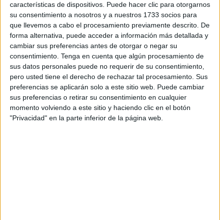
características de dispositivos. Puede hacer clic para otorgarnos
una de las personas que hemos tenido que despedir a
su consentimiento a nosotros y a nuestros 1733 socios para
nuestros seres queridos, esos perritos, gatos...dejándolos
que llevemos a cabo el procesamiento previamente descrito. De
en el veterinario para que los trabajadores de una empresa
forma alternativa, puede acceder a información más detallada y
privada vayan a recogerlos para trasladarlos a un
cambiar sus preferencias antes de otorgar o negar su
consentimiento.
Tenga en cuenta que algún procesamiento de
contenedor congelador.
sus datos personales puede no requerir de su consentimiento,
pero usted tiene el derecho de rechazar tal procesamiento. Sus
En dicho contenedor congelador se almacenan todo tipo
preferencias se aplicarán solo a este sitio web. Puede cambiar
de residuos de animales hasta que esté lleno y lo
sus preferencias o retirar su consentimiento en cualquier
trasladen a la península para su incineración conjunta. Es
momento volviendo a este sitio y haciendo clic en el botón
ahí en ese contenedor donde nos obligan a que sean
"Privacidad" en la parte inferior de la página web.
depositados nuestros seres queridos que han pasado
años con nosotros y han sido parte de nuestra familia.
Todo esto pasa porque el Ayuntamiento no se ha
preocupado ni de poner un Cementerio ni de gestionar
para que haya un crematorio para animales. Se preocupa
de infinidad de tonterías y gilipolleces que no valen
absolutamente para nada, solo para que algunos se llenen