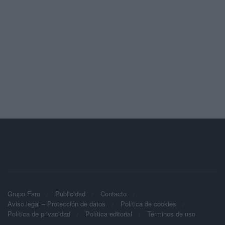
Grupo Faro
Publicidad
Contacto
Aviso legal – Protección de datos
Política de cookies
Política de privacidad
Política editorial
Términos de uso