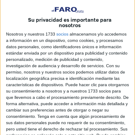
merecido la pena”.
“Son momentos de vida”. Una simple y explícita frase que
Su privacidad es importante para
no necesita más argumentos para definir a su exposición
nosotros
que, precisamente, ostenta el mismo título, ‘Momentos’.
Nosotros y nuestros 1733
socios
almacenamos y/o accedemos
Situaciones reales, pintorescas o cotidianas en las que
a información en un dispositivo, como cookies, y procesamos
cualquiera se puede ver reflejado y que, a su vez, esconde
datos personales, como identificadores únicos e información
estándar enviada por un dispositivo para publicidad y contenido
una minuciosa labor artística.
personalizado, medición de publicidad y contenido,
investigación de audiencia y desarrollo de servicios.
Con su
‘Momentos’ está dividida en tres temáticas. La favorita de
permiso, nosotros y nuestros socios podemos utilizar datos de
la autor es la que se tiñe en blanco y negro. Frente a ella
localización geográfica precisa e identificación mediante las
se encuentra en la que ha dejado volar su vena creativa,
características de dispositivos. Puede hacer clic para otorgarnos
“que son los montajes”. Y, por último, la que ha conseguido
su consentimiento a nosotros y a nuestros 1733 socios para
abrirle el camino hacia el Museo. El porqué se asienta en
que llevemos a cabo el procesamiento previamente descrito. De
forma alternativa, puede acceder a información más detallada y
la finalidad de la misma, su venta. “Son panorámicas de
cambiar sus preferencias antes de otorgar o negar su
Ceuta que hago bajo petición y es con la que intento
consentimiento.
Tenga en cuenta que algún procesamiento de
amortizar la exposición, ya que estoy jubilado y no he
sus datos personales puede no requerir de su consentimiento,
recibido ningún tipo de subvención”, explicaba.
pero usted tiene el derecho de rechazar tal procesamiento. Sus