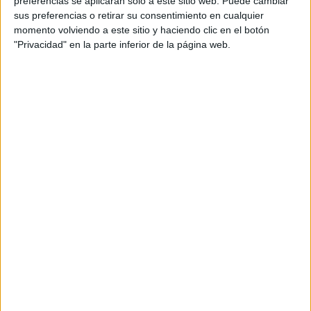
preferencias se aplicarán solo a este sitio web. Puede cambiar
La muestra estará abierta al público hasta el viernes 23 de
sus preferencias o retirar su consentimiento en cualquier
momento volviendo a este sitio y haciendo clic en el botón
noviembre y puede visitarse en el horario de apertura del
"Privacidad" en la parte inferior de la página web.
Museo.