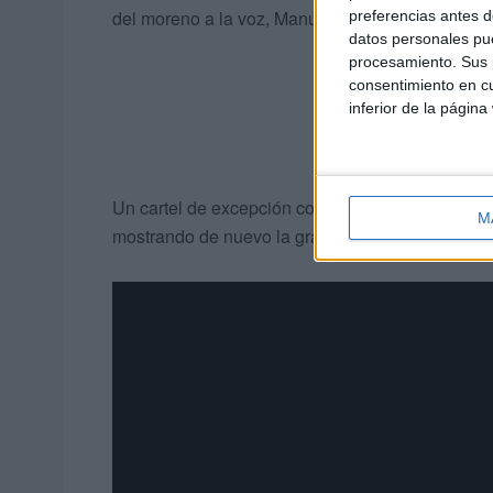
del moreno a la voz, Manuel Valencia a la guitar
preferencias antes d
datos personales pue
procesamiento. Sus p
consentimiento en cu
inferior de la página
Un cartel de excepción con los artistas flamenc
M
mostrando de nuevo la gran tradición que existe 