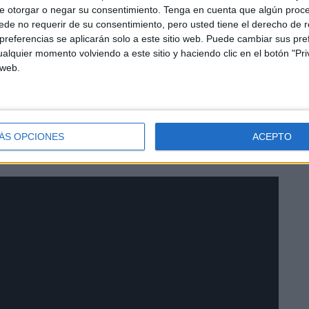
ra y Javi Peña y Manuel del Cantarote a las palmas.
e otorgar o negar su consentimiento.
Tenga en cuenta que algún proc
de no requerir de su consentimiento, pero usted tiene el derecho de r
referencias se aplicarán solo a este sitio web. Puede cambiar sus pref
alquier momento volviendo a este sitio y haciendo clic en el botón "Pri
 web.
os más conocidos del panorama actual de este arte,
ÁS OPCIONES
ACEPTO
en la ciudad autónoma por este estilo musical.