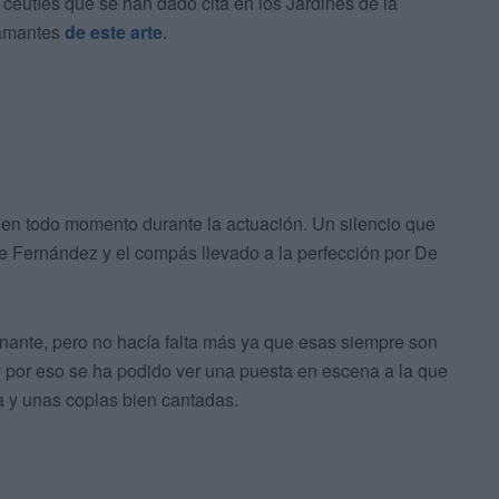
 ceutíes que se han dado cita en los Jardines de la
 amantes
de este arte
.
 en todo momento durante la actuación. Un silencio que
 de Fernández y el compás llevado a la perfección por De
minante, pero no hacía falta más ya que esas siempre son
 por eso se ha podido ver una puesta en escena a la que
ra y unas coplas bien cantadas.