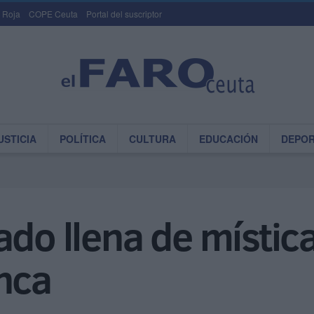
 Roja
COPE Ceuta
Portal del suscriptor
USTICIA
POLÍTICA
CULTURA
EDUCACIÓN
DEPO
do llena de mística
nca