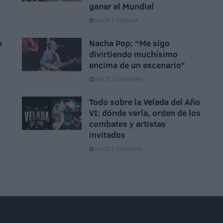
ganar el Mundial
HACE 1 SEMANA
e
Nacha Pop: “Me sigo
divirtiendo muchísimo
encima de un escenario”
HACE 2 SEMANAS
Todo sobre la Velada del Año
VI: dónde verla, orden de los
combates y artistas
invitados
HACE 2 SEMANAS