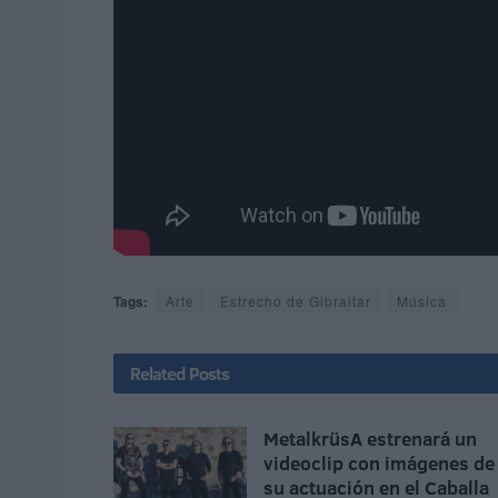
Tags:
Arte
Estrecho de Gibraltar
Música
Related
Posts
MetalkrüsA estrenará un
videoclip con imágenes de
su actuación en el Caballa