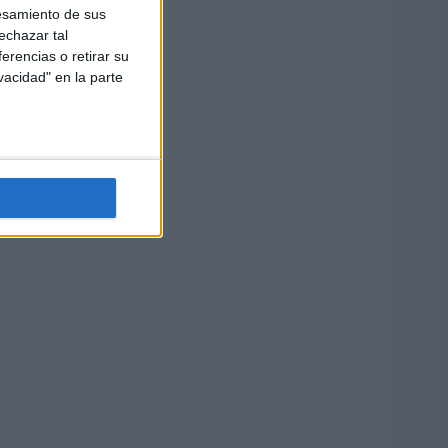
esamiento de sus
echazar tal
erencias o retirar su
vacidad" en la parte