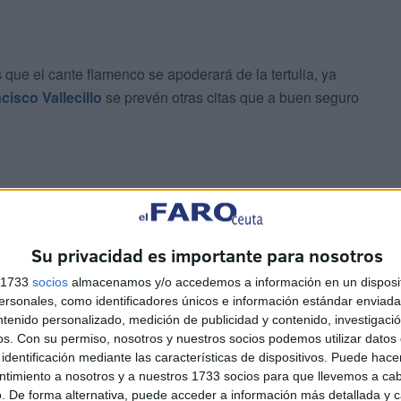
que el cante flamenco se apoderará de la tertulia, ya
cisco Vallecillo
se prevén otras citas que a buen seguro
Su privacidad es importante para nosotros
as 17.30 horas con Tamara de Tañé al cante, José Carlos
s 1733
socios
almacenamos y/o accedemos a información en un disposit
tado al baile. Ya el 6 de octubre, a partir delas 17.30
sonales, como identificadores únicos e información estándar enviada 
cante, Nono Reyes a los acordes y Tate Núñez y Ramón
ntenido personalizado, medición de publicidad y contenido, investigaci
os.
Con su permiso, nosotros y nuestros socios podemos utilizar datos 
identificación mediante las características de dispositivos. Puede hacer
ntimiento a nosotros y a nuestros 1733 socios para que llevemos a ca
n el Estrecho
, el viernes a las 17.30 horas, serán Felipa
. De forma alternativa, puede acceder a información más detallada y 