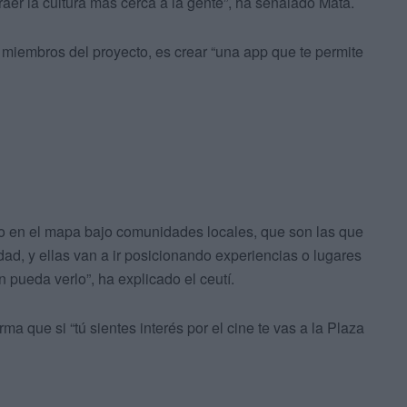
raer la cultura más cerca a la gente”, ha señalado Mata.
e miembros del proyecto, es crear “una app que te permite
 en el mapa bajo comunidades locales, que son las que
ad, y ellas van a ir posicionando experiencias o lugares
n pueda verlo”, ha explicado el ceutí.
a que si “tú sientes interés por el cine te vas a la Plaza