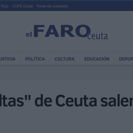
 Roja
COPE Ceuta
Portal del suscriptor
USTICIA
POLÍTICA
CULTURA
EDUCACIÓN
DEPO
tas" de Ceuta salen 