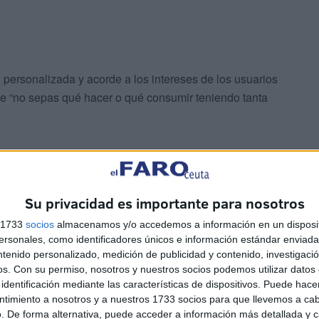
 personalizada y acorde a los intereses de los usuarios
que “no sepas qué hacer o qué consumir teniendo tanta
sarrollo y en los próximos meses sacarán a la luz una
Su privacidad es importante para nosotros
ecesarias antes de lanzarla al mercado y que se la
s 1733
socios
almacenamos y/o accedemos a información en un disposit
sonales, como identificadores únicos e información estándar enviada 
ntenido personalizado, medición de publicidad y contenido, investigaci
os.
Con su permiso, nosotros y nuestros socios podemos utilizar datos 
identificación mediante las características de dispositivos. Puede hacer
ntimiento a nosotros y a nuestros 1733 socios para que llevemos a ca
. De forma alternativa, puede acceder a información más detallada y 