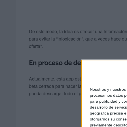
De este modo, la idea es ofrecer una información
para evitar la “infoxicación”, que a veces hace 
oferta”.
En proceso de desarrollo
Actualmente, esta app está aún en proceso de de
beta cerrada para hacer las diferentes pruebas n
Nosotros y nuestro
pueda descargar todo el publico.
procesamos datos per
para publicidad y co
desarrollo de servici
geográfica precisa e 
otorgarnos su conse
previamente descrito