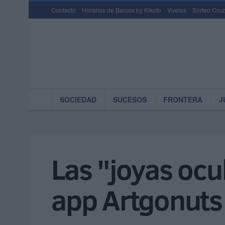
Contacto
Horarios de Barcos by Kikoto
Vuelos
Sorteo Cruz
SOCIEDAD
SUCESOS
FRONTERA
J
Las "joyas ocul
app Artgonuts