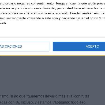
e otorgar o negar su consentimiento.
Tenga en cuenta que algún proc
de no requerir de su consentimiento, pero usted tiene el derecho de r
podrá descubrir la ciudad de una forma diferente ya que
referencias se aplicarán solo a este sitio web. Puede cambiar sus pref
consumir joyas ocultas, cómo no iba a meter a Ceuta
alquier momento volviendo a este sitio y haciendo clic en el botón "Pri
 web.
os pensaran que les gustaría utilizar una aplicación de
nos, poder elegir, poder promocionar y moverlo” y se
ÁS OPCIONES
ACEPTO
illo, es “muchísimo trabajo y dinero que sin ayuda de
.
ismo, si no que “queremos llevarlo más allá, con rutas
adas con IA, incluso, y estamos trabajando todo eso.