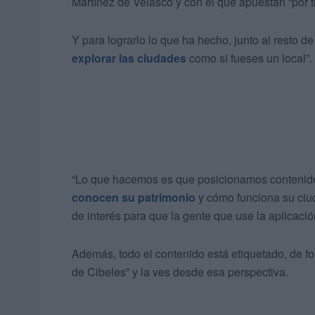
Martínez de Velasco y con el que apuestan “por t
Y para lograrlo lo que ha hecho, junto al resto d
explorar las ciudades
como si fueses un local”.
“Lo que hacemos es que posicionamos contenido
conocen su patrimonio
y cómo funciona su ciud
de interés para que la gente que use la aplicació
Además, todo el contenido está etiquetado, de form
de Cibeles” y la ves desde esa perspectiva.