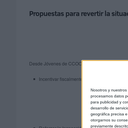
Propuestas para revertir la situa
Desde Jóvenes de CCOO de Ceuta, además de denu
Incentivar fiscalmente a las empresas que re
Nosotros y nuestro
procesamos datos per
para publicidad y co
desarrollo de servici
geográfica precisa e 
otorgarnos su conse
previamente descrito