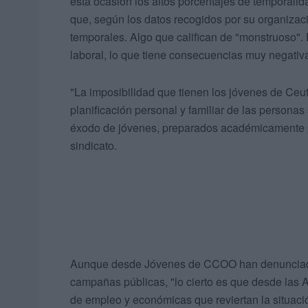
esta ocasión los altos porcentajes de temporali
que, según los datos recogidos por su organizaci
temporales. Algo que califican de "monstruoso". 
laboral, lo que tiene consecuencias muy negativ
"La imposibilidad que tienen los jóvenes de Ceuta
planificación personal y familiar de las person
éxodo de jóvenes, preparados académicamente p
sindicato.
Aunque desde Jóvenes de CCOO han denunciado 
campañas públicas, "lo cierto es que desde las A
de empleo y económicas que reviertan la situaci