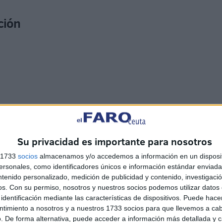
ción
nciar la situación, quieren proponer lo siguiente:
alicen contratos indefinidos.
Su privacidad es importante para nosotros
s 1733
socios
almacenamos y/o accedemos a información en un disposit
sonales, como identificadores únicos e información estándar enviada 
ntenido personalizado, medición de publicidad y contenido, investigaci
os.
Con su permiso, nosotros y nuestros socios podemos utilizar datos 
identificación mediante las características de dispositivos. Puede hacer
ntimiento a nosotros y a nuestros 1733 socios para que llevemos a ca
. De forma alternativa, puede acceder a información más detallada y 