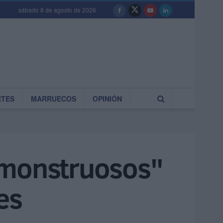
sábado 8 de agosto de 2026
RTES
MARRUECOS
OPINIÓN
"monstruosos"
es