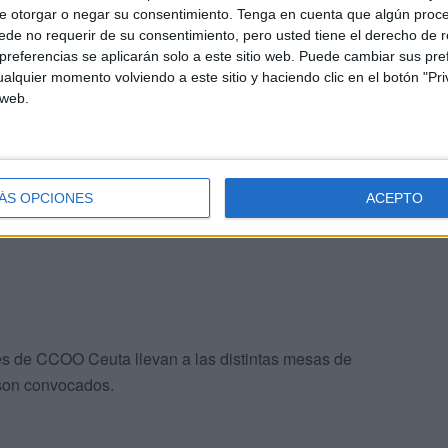
rseguir a las empresas que de "manera fraudulenta y con
e otorgar o negar su consentimiento.
Tenga en cuenta que algún proc
or tanto, defraudan a la Seguridad Social".
de no requerir de su consentimiento, pero usted tiene el derecho de r
referencias se aplicarán solo a este sitio web. Puede cambiar sus pref
alquier momento volviendo a este sitio y haciendo clic en el botón "Pri
s de la creación y ejecución de un proyecto de transición
 web.
do empresarial.
e cuenten con altas tasas de temporalidad o exista
s económico.
ÁS OPCIONES
ACEPTO
s de CCOO Ceuta llevan a las distintas mesas de
 son convocados.