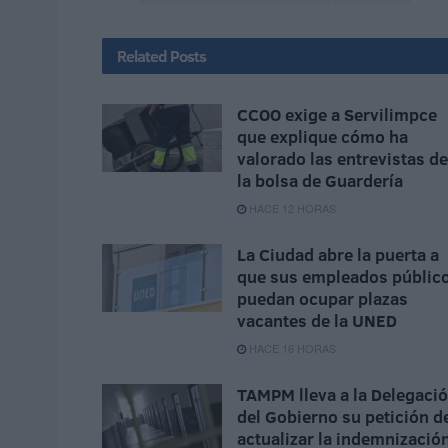
Related
Posts
CCOO exige a Servilimpce
que explique cómo ha
valorado las entrevistas de
la bolsa de Guardería
HACE 12 HORAS
La Ciudad abre la puerta a
que sus empleados públic
puedan ocupar plazas
vacantes de la UNED
HACE 16 HORAS
TAMPM lleva a la Delegaci
del Gobierno su petición d
actualizar la indemnizació