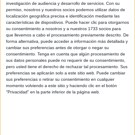
investigación de audiencia y desarrollo de servicios.
Con su
en un equipo, tener su ficha, era sentirse futbolista y el CD
permiso, nosotros y nuestros socios podemos utilizar datos de
Diamante en categoría de Infantiles fue su primer equipo,
localización geográfica precisa e identificación mediante las
era la temporada 1955/56, permaneciendo en esta
características de dispositivos. Puede hacer clic para otorgarnos
su consentimiento a nosotros y a nuestros 1733 socios para
categoría hasta la temporada 1958/59. Tuvo una gran
que llevemos a cabo el procesamiento previamente descrito. De
alegría cuando disputó su primer partido con el CD
forma alternativa, puede acceder a información más detallada y
Diamante, una fecha imborrable.
cambiar sus preferencias antes de otorgar o negar su
consentimiento.
Tenga en cuenta que algún procesamiento de
En la temporada 1959/60 asciende a la categoría de
sus datos personales puede no requerir de su consentimiento,
Juveniles, disputando prácticamente todos los partidos,
pero usted tiene el derecho de rechazar tal procesamiento. Sus
preferencias se aplicarán solo a este sitio web. Puede cambiar
permanece hasta la temporada 1963/64, hasta que se
sus preferencias o retirar su consentimiento en cualquier
decide a dar el salto a categoría nacional y profesional.
momento volviendo a este sitio y haciendo clic en el botón
"Privacidad" en la parte inferior de la página web.
SD Imperio de Ceuta
Una vez en Ceuta, Toledo estampa su firma con el SD
Imperio de Ceuta , que milita en la Tercera División, es la
temporada 1965/66, solo permanece esa campaña.