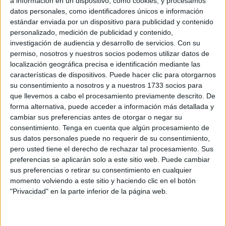
a información en un dispositivo, como cookies, y procesamos
datos personales, como identificadores únicos e información
Como bien explica Martín, sus
creaciones
nacen de la
estándar enviada por un dispositivo para publicidad y contenido
inspiración. La materia prima es la madera, pero no
personalizado, medición de publicidad y contenido,
investigación de audiencia y desarrollo de servicios.
Con su
comprada, cada artilugio que nace de sus manos sale de
permiso, nosotros y nuestros socios podemos utilizar datos de
maderas recicladas que encuentra en la basura o que
localización geográfica precisa e identificación mediante las
aprovecha de
la tala de los árboles
.
características de dispositivos. Puede hacer clic para otorgarnos
su consentimiento a nosotros y a nuestros 1733 socios para
También se podían observar en el taller puertas de
que llevemos a cabo el procesamiento previamente descrito. De
muebles de cocina antiguos, puertas de armarios…
forma alternativa, puede acceder a información más detallada y
cambiar sus preferencias antes de otorgar o negar su
consentimiento.
Tenga en cuenta que algún procesamiento de
sus datos personales puede no requerir de su consentimiento,
pero usted tiene el derecho de rechazar tal procesamiento. Sus
preferencias se aplicarán solo a este sitio web. Puede cambiar
sus preferencias o retirar su consentimiento en cualquier
momento volviendo a este sitio y haciendo clic en el botón
"Privacidad" en la parte inferior de la página web.