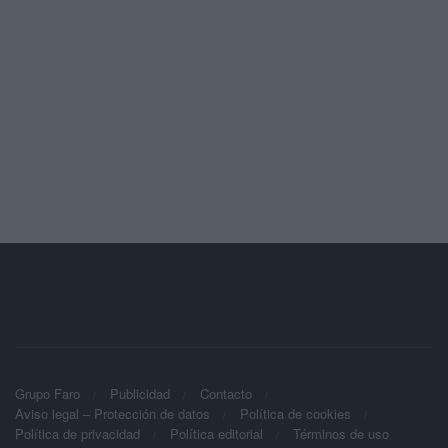
Grupo Faro
Publicidad
Contacto
Aviso legal – Protección de datos
Política de cookies
Política de privacidad
Política editorial
Términos de uso