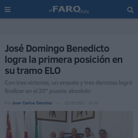
José Domingo Benedicto
logra la primera posición en
su tramo ELO
Con tres victorias, un empate y tres derrotas logró
finalizar en el 20º puesto absoluto
Por
Juan Carlos Sánchez
22/08/2023 - 19:06