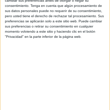
cambiar sus preferencias antes de otorgar o negar su
jugadores con igual puntuación se iban enfrentando entre
consentimiento.
Tenga en cuenta que algún procesamiento de
ellos.
sus datos personales puede no requerir de su consentimiento,
pero usted tiene el derecho de rechazar tal procesamiento. Sus
El tiempo que tenían los jugadores eran de setenta y cinco
preferencias se aplicarán solo a este sitio web. Puede cambiar
sus preferencias o retirar su consentimiento en cualquier
minutos, más un aumento de quince segundos por jugada.
momento volviendo a este sitio y haciendo clic en el botón
"Privacidad" en la parte inferior de la página web.
El único representante caballa en esta competición en
tierras malagueñas fue el jugador ceutí José Domingo
Benedicto, el cual tras todas las rondas consiguió un total
de tres puntos y medio, repartidos en tres victorias, un
empate y tres derrotas.
Uno de sus adversarios fue tercero en la clasificación
general, como fue Nicolás Alba Fernández y otro era un
candidato a maestro FIDE, José Luis Insua Mellado.
La clasificación final lograda por José Domingo Benedicto
fue en el
puesto vigésimo
dejando una buena imagen.