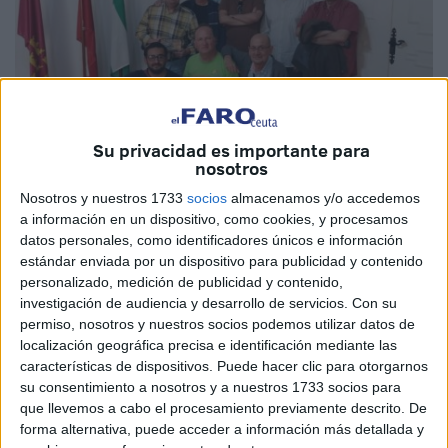
Su privacidad es importante para
nosotros
Imagen cedida
Nosotros y nuestros 1733
socios
almacenamos y/o accedemos
a información en un dispositivo, como cookies, y procesamos
datos personales, como identificadores únicos e información
estándar enviada por un dispositivo para publicidad y contenido
Este pasado fin de semana los días 18, 19 y 20 de agosto
personalizado, medición de publicidad y contenido,
se celebró en el pueblo costasoleño de San Pedro de
investigación de audiencia y desarrollo de servicios.
Con su
Alcántara el 'Festival de
Ajedrez
' de San Pedro de
permiso, nosotros y nuestros socios podemos utilizar datos de
Alcántara en honor a 'San Bernabé', donde se dieron cita
localización geográfica precisa e identificación mediante las
características de dispositivos. Puede hacer clic para otorgarnos
muchos jugadores con un alto currículum y ELO del
su consentimiento a nosotros y a nuestros 1733 socios para
momento.
que llevemos a cabo el procesamiento previamente descrito. De
forma alternativa, puede acceder a información más detallada y
El sistema de juego fue un suizo de siete rondas donde los