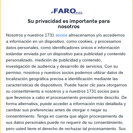
que puedan ser evitadas.
Su privacidad es importante para
El evento tendrá lugar esta tarde en la sede que la
nosotros
Confederación de Empresarios de Ceuta tiene en el Paseo
Nosotros y nuestros 1731
socios
almacenamos y/o accedemos
de las Palmeras (en la parte más cercana a la Plaza de la
a información en un dispositivo, como cookies, y procesamos
Constitución). Empezará a las 17:00 horas y terminará a
datos personales, como identificadores únicos e información
las 20:00 horas.
estándar enviada por un dispositivo para publicidad y contenido
La charla-conferencia contará con las intervenciones de
personalizado, medición de publicidad y contenido,
los siguientes expertos: la coordinadora del Área de
investigación de audiencia y desarrollo de servicios.
Con su
permiso, nosotros y nuestros socios podemos utilizar datos de
Prevención del Plan Sobre Drogas y técnico especialista
localización geográfica precisa e identificación mediante las
de la Unidad de Tabaco de Ceuta, Dolores Naranjo, que
características de dispositivos. Puede hacer clic para otorgarnos
disertará sobre 'Jóvenes y Alcohol'; Caridad Blanco, DUE
su consentimiento a nosotros y a nuestros 1731 socios para
técnica especialista de la Unidad de Tabaco de Ceuta,
que llevemos a cabo el procesamiento previamente descrito. De
forma alternativa, puede acceder a información más detallada y
hablará de 'Tabaquismo Pasivo'; la naturópata Ángela
cambiar sus preferencias antes de otorgar o negar su
Salvador, de 'Salud a través de la alimentación'; la técnico
consentimiento.
Tenga en cuenta que algún procesamiento de
del Centro Asesor de la Mujer Dolores González abordará
sus datos personales puede no requerir de su consentimiento,
el tema 'Deporte y género', mientras que el médico
pero usted tiene el derecho de rechazar tal procesamiento. Sus