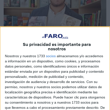
Su privacidad es importante para
nosotros
Foto cedida
Nosotros y nuestros 1733
socios
almacenamos y/o accedemos
a información en un dispositivo, como cookies, y procesamos
datos personales, como identificadores únicos e información
estándar enviada por un dispositivo para publicidad y contenido
Después de la pausa estival, la
Biblioteca
Pública del
personalizado, medición de publicidad y contenido,
Estado Adolfo Suárez de Ceuta comienza su nueva
investigación de audiencia y desarrollo de servicios.
Con su
temporada de agenda cultural. La primera de las
permiso, nosotros y nuestros socios podemos utilizar datos de
localización geográfica precisa e identificación mediante las
actividades viene de la mano de Jesús Cortés Pendón.
características de dispositivos. Puede hacer clic para otorgarnos
Este gaditano, maestro de educación musical y del área de
su consentimiento a nosotros y a nuestros 1733 socios para
lengua en el CEIP Santiago de La Línea de la Concepción
que llevemos a cabo el procesamiento previamente descrito. De