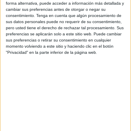
(Cádiz), presentará su
libro
‘El Pelé, Gitano y Mártir’ en la
forma alternativa, puede acceder a información más detallada y
cambiar sus preferencias antes de otorgar o negar su
Sala de Usos Múltiples de este edificio el próximo 26 de
consentimiento.
Tenga en cuenta que algún procesamiento de
agosto, a partir de las 19:30 horas.
sus datos personales puede no requerir de su consentimiento,
pero usted tiene el derecho de rechazar tal procesamiento. Sus
Pendón no vendrá solo, sino que lo acompañará e
preferencias se aplicarán solo a este sitio web. Puede cambiar
introducirá Benjamín Villada Jiménez, quien es comercial
sus preferencias o retirar su consentimiento en cualquier
del establecimiento local ‘Arte Sacro’. Asimismo, la
momento volviendo a este sitio y haciendo clic en el botón
"Privacidad" en la parte inferior de la página web.
música
será la protagonista en una parte del acto, ya que
Pendón ofrecerá una interpretación con guitarra y que
guarda una estrecha relación con el libro en cuestión.
‘El Pelé, Gitano y Mártir’ vio la luz el pasado 2021 y será a
finales de este mes cuando aterrice en la ciudad
autónoma. Sus páginas aborda la vida de Caferino
Giménez Malla (“El Pelé”), el primer gitano beatificado por
la Iglesia. Esta es una obra de teatro que presenta la
ultima noche que pasa Caferino en la cárcel antes de ser
fusilado. En su interior caben las citas del Evangelio, así