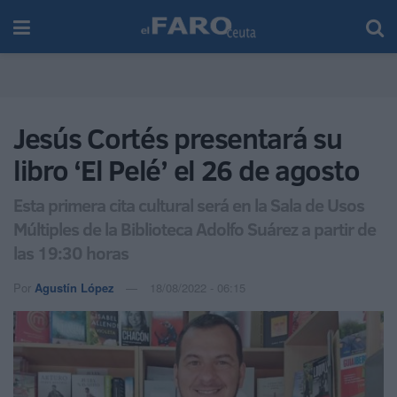
Jesús Cortés presentará su
libro ‘El Pelé’ el 26 de agosto
Esta primera cita cultural será en la Sala de Usos
Múltiples de la Biblioteca Adolfo Suárez a partir de
las 19:30 horas
Por
Agustín López
18/08/2022 - 06:15