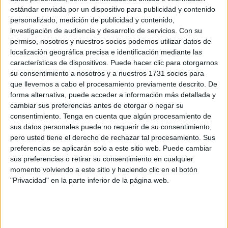
forma artesanal en un momento complicado de sus vidas.
estándar enviada por un dispositivo para publicidad y contenido
personalizado, medición de publicidad y contenido,
Una época “dura”, tal y como él mismo ha narrado, ya que
investigación de audiencia y desarrollo de servicios.
Con su
“
estaban los chiquillos en la UCI
, mi mujer también
permiso, nosotros y nuestros socios podemos utilizar datos de
enferma y tal, y llegas con mucho pesimismo”. Aún así,
localización geográfica precisa e identificación mediante las
“para saltar un poco esa dureza de estar entre las
características de dispositivos. Puede hacer clic para otorgarnos
su consentimiento a nosotros y a nuestros 1731 socios para
enfermedades y en los hospitales, con ellos me sentaba a
que llevemos a cabo el procesamiento previamente descrito. De
recortar, a pegar cosas y hacíamos una especie de
forma alternativa, puede acceder a información más detallada y
collage. Ellos me decían, coge la foto que más te guste y
cambiar sus preferencias antes de otorgar o negar su
ellos cogían la foto que más les interesaba”.
consentimiento.
Tenga en cuenta que algún procesamiento de
sus datos personales puede no requerir de su consentimiento,
pero usted tiene el derecho de rechazar tal procesamiento. Sus
preferencias se aplicarán solo a este sitio web. Puede cambiar
sus preferencias o retirar su consentimiento en cualquier
momento volviendo a este sitio y haciendo clic en el botón
"Privacidad" en la parte inferior de la página web.