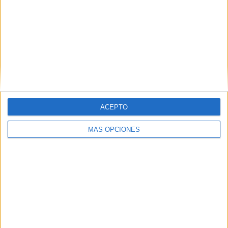
Polillas
Related
Posts
El Ceuta, a la espera de José Ángel
Jurado del Dépor
HACE 53 MINUTOS
ACEPTO
Horario y dónde ver el XII Trofeo de
Feria: un Ceuta-Málaga para terminar la
MÁS OPCIONES
pretemporada
HACE 3 HORAS
Milagros Tolón defiende que la final del
Mundial 2030 se juegue en España: "Nos
la merecemos"
HACE 9 HORAS
Derrota en el primer test de