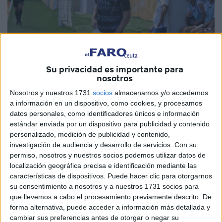
Su privacidad es importante para
nosotros
Imagen de archivo
Nosotros y nuestros 1731
socios
almacenamos y/o accedemos
a información en un dispositivo, como cookies, y procesamos
datos personales, como identificadores únicos e información
estándar enviada por un dispositivo para publicidad y contenido
personalizado, medición de publicidad y contenido,
El CD
Polillas
se encuentra colista en la tabla del grupo
investigación de audiencia y desarrollo de servicios.
Con su
14 de Liga Nacional Juvenil, algo que no se corresponde
permiso, nosotros y nuestros socios podemos utilizar datos de
con la imagen y el
juego
que presenta el
equipo
de Javi
localización geográfica precisa e identificación mediante las
Urbaneja cada sábado que le corresponde
jugar en la
características de dispositivos. Puede hacer clic para otorgarnos
su consentimiento a nosotros y a nuestros 1731 socios para
competición
.
que llevemos a cabo el procesamiento previamente descrito. De
forma alternativa, puede acceder a información más detallada y
Y es que el técnico ceutí cambió y ajustó cosas desde que
cambiar sus preferencias antes de otorgar o negar su