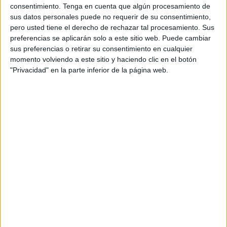
asumió las riendas del Polillas, ahora no está pasando por
consentimiento.
Tenga en cuenta que algún procesamiento de
un buen momento en la tabla ya que ocupa la última plaza
sus datos personales puede no requerir de su consentimiento,
en el grupo 14.
pero usted tiene el derecho de rechazar tal procesamiento. Sus
preferencias se aplicarán solo a este sitio web. Puede cambiar
Pero los partidos que realiza el Polillas nada tiene que ver
sus preferencias o retirar su consentimiento en cualquier
momento volviendo a este sitio y haciendo clic en el botón
con los resultados, ya que los de Urbaneja, desde que es
"Privacidad" en la parte inferior de la página web.
entrenador en el club, compite a la perfección, lo intenta,
propone y juega de tú a tú a rivales que están en los
puesto altos de la tabla.
El míster caballa comentó cómo se encuentra el equipo
actualmente: “Pues el equipo está con hambre. Esta
trabajando mucho y los resultados están acompañando
menos que al principio”, resaltó el entrenador, el que
afirmó que “tienen ganas de volver a la senda de los tres
puntos de nuevo”.
Los errores pueden pasar factura