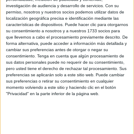
por los judíos y la mezquita Al- Aqsa, tercer lugar de
investigación de audiencia y desarrollo de servicios.
Con su
peregrinación de los musulmanes por los musulmanes.
permiso, nosotros y nuestros socios podemos utilizar datos de
localización geográfica precisa e identificación mediante las
Por eso el hecho de que el Presidente de los Estados
características de dispositivos. Puede hacer clic para otorgarnos
Unidos de América en una acción irreflexiva haya decidido
su consentimiento a nosotros y a nuestros 1733 socios para
que llevemos a cabo el procesamiento previamente descrito. De
trasladar la embajada de su país a Jerusalén, me parece
forma alternativa, puede acceder a información más detallada y
de una irracionalidad fuera de lo común, a no ser que esté
cambiar sus preferencias antes de otorgar o negar su
dentro de un plan integrador dirigido por las Naciones
consentimiento.
Tenga en cuenta que algún procesamiento de
Unidas en el que se reconozca el Estado Palestino como
sus datos personales puede no requerir de su consentimiento,
pero usted tiene el derecho de rechazar tal procesamiento. Sus
capital en Jerusalén Este.
preferencias se aplicarán solo a este sitio web. Puede cambiar
sus preferencias o retirar su consentimiento en cualquier
La irracionalidad de este personaje siempre la he
momento volviendo a este sitio y haciendo clic en el botón
soslayado porque tendría que analizar con más
"Privacidad" en la parte inferior de la página web.
minuciosidad cada una de sus ocurrencias y prefiero
dedicarme a mi país , donde también tenemos lo nuestro,
hasta que metió el pie en Jerusalén.
El conflicto entre Palestina e Israel no puede eternizarse y