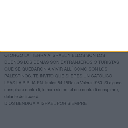
GRACIAS JOSE MANUEL POR TUS COMENTARIOS Y
OPINIONES PERO CREO QUE FUE LA ULTIMA VEZ QUE
FUISTE A VISITAR A ISRAEL, PERO NO ME INTERESAN
TUS COMENTARIOS CUANDO HABLAS MAL DE ISRAEL
PORQUE ERES UN ANTISEMITA SE NOTA. GRÁBATE EN
LA MENTE PALESTINA NO EXISTE EN LA BIBLIA SOLO SE
HABLA SE ISRAEL,POR MAS DE 3000 AÑOS QUE DIOS LE
OTORGO LA TIERRA A ISRAEL Y ELLOS SON LOS
DUEÑOS LOS DEMÁS SON EXTRANJEROS O TURISTAS
QUE SE QUEDARON A VIVIR ALLÍ COMO SON LOS
PALESTINOS. TE INVITO QUE SI ERES UN CATÓLICO
LEAS LA BIBLIA EN. Isaías 54:15Reina-Valera 1960. Si alguno
conspirare contra ti, lo hará sin mí; el que contra ti conspirare,
delante de ti caerá.
DIOS BENDIGA A ISRAEL POR SIEMPRE