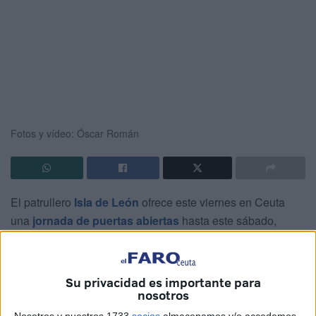
Fotos y vídeo: Óscar Román
El patrullero
Isla de León
ofrece este viernes en Ceuta
una
jornada de puertas abiertas
hasta este sábado,
dando de esta manera la oportunidad a la ciudadanía de
conocer su misión, transmitida por su propia tripulación.
Su privacidad es importante para
Este buque de la Armada es un
patrullero de vigilancia
nosotros
de zona (PVZ),
rápido y ligero
por su casco de fibra, muy
Nosotros y nuestros 1733
socios
almacenamos y/o accedemos