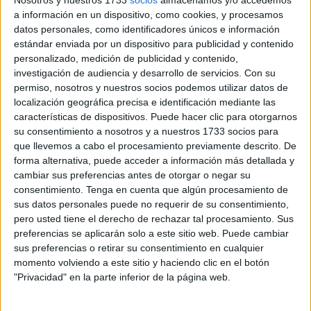
polivalente en los diferentes tipos de misión que enfrenta
a información en un dispositivo, como cookies, y procesamos
en su zona de responsabilidad, como lo son las aguas
datos personales, como identificadores únicos e información
colindantes a la ciudad autónoma de Ceuta (con especial
estándar enviada por un dispositivo para publicidad y contenido
personalizado, medición de publicidad y contenido,
atención a las zonas fronterizas), los peñones de
investigación de audiencia y desarrollo de servicios.
Con su
soberanía española y el Estrecho de Gibraltar.
permiso, nosotros y nuestros socios podemos utilizar datos de
localización geográfica precisa e identificación mediante las
Jaime Garat, comandante
características de dispositivos. Puede hacer clic para otorgarnos
su consentimiento a nosotros y a nuestros 1733 socios para
que llevemos a cabo el procesamiento previamente descrito. De
Según ha indicado Jaime Garat, comandante del
Isla de
forma alternativa, puede acceder a información más detallada y
León
, “este patrullero de vigilancia de zona está aquí
cambiar sus preferencias antes de otorgar o negar su
situado en Ceuta para
defender los intereses de España
consentimiento.
Tenga en cuenta que algún procesamiento de
en la acción del Estado en la mar”.
sus datos personales puede no requerir de su consentimiento,
pero usted tiene el derecho de rechazar tal procesamiento. Sus
Particularmente, se centra en “la
vigilancia
, la
presencia
y
preferencias se aplicarán solo a este sitio web. Puede cambiar
sus preferencias o retirar su consentimiento en cualquier
la
disuasión
en aguas de soberanía española en el
momento volviendo a este sitio y haciendo clic en el botón
entorno de Ceuta, aguas de Ceuta y de los peñones y
"Privacidad" en la parte inferior de la página web.
plazas del norte de África, Perejil, Vélez, Alhucemas y un
poquito más allá desde Melilla, Chafarinas e Isla del