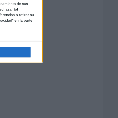
esamiento de sus
echazar tal
erencias o retirar su
vacidad" en la parte