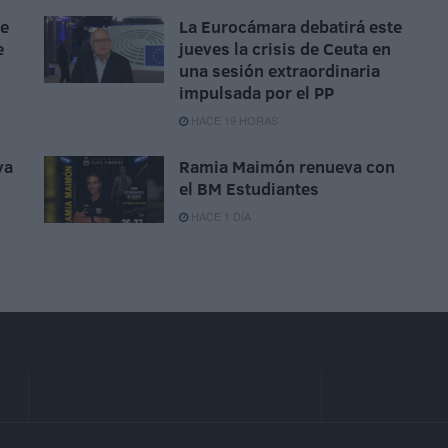
ue
La Eurocámara debatirá este
e
jueves la crisis de Ceuta en
una sesión extraordinaria
impulsada por el PP
HACE 19 HORAS
va
Ramia Maimón renueva con
el BM Estudiantes
HACE 1 DÍA