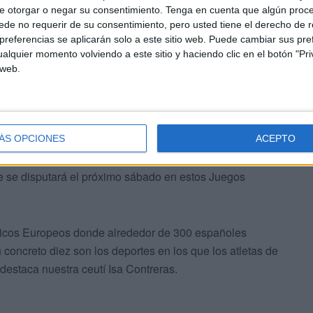
arde nuestra piragüista volvía a adentrarse en las aguas
e otorgar o negar su consentimiento.
Tenga en cuenta que algún proc
ro en el combinado nacional, el zamorano Carlos Garrote
de no requerir de su consentimiento, pero usted tiene el derecho de r
 canoa española acabó en una gran segunda posición en
referencias se aplicarán solo a este sitio web. Puede cambiar sus pref
rados por Alemania que acabó en 31.194
alquier momento volviendo a este sitio y haciendo clic en el botón "Pri
 web.
ÁS OPCIONES
ACEPTO
ue se disputará el próximo sábado en estos Juegos
mpicos Europeos donde alrededor de 300 españoles
n concreto diez son los deportes en los que los atletas de
destaca nuestra ceutí Isa Contreras.