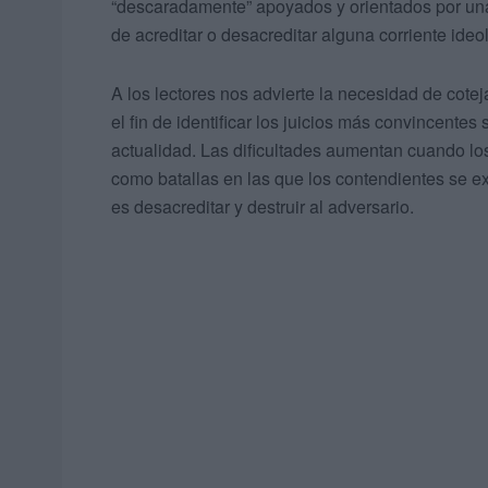
“descaradamente” apoyados y orientados por una 
de acreditar o desacreditar alguna corriente ideo
A los lectores nos advierte la necesidad de cote
el fin de identificar los juicios más convincente
actualidad. Las dificultades aumentan cuando los 
como batallas en las que los contendientes se ex
es desacreditar y destruir al adversario.