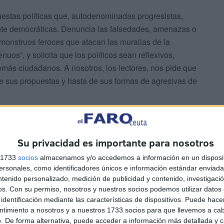
uestas políticas que, autodenominadas progresistas,
nte democráticas. Denuncia las falsedades, amenazas o
monstruos feroces que atacan las murallas de la
uos”, y solicita que los políticos sean reflexivos,
emás ciudadanos. A nosotros, los lectores, nos pide que
 de sus propuestas y hasta de sus formas de agresivas de
Su privacidad es importante para nosotros
s 1733
socios
almacenamos y/o accedemos a información en un disposit
sonales, como identificadores únicos e información estándar enviada 
ntenido personalizado, medición de publicidad y contenido, investigaci
esidad de interpretar y valorar
os.
Con su permiso, nosotros y nuestros socios podemos utilizar datos 
lítico, evitando prejuicios
identificación mediante las características de dispositivos. Puede hacer
ntimiento a nosotros y a nuestros 1733 socios para que llevemos a ca
nes"
. De forma alternativa, puede acceder a información más detallada y 