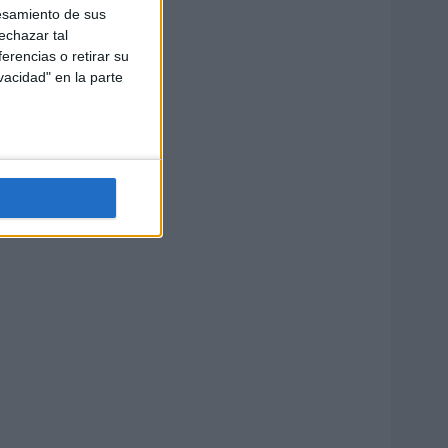
esamiento de sus
echazar tal
erencias o retirar su
vacidad" en la parte