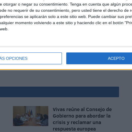
e otorgar o negar su consentimiento.
Tenga en cuenta que algún proc
de no requerir de su consentimiento, pero usted tiene el derecho de r
referencias se aplicarán solo a este sitio web. Puede cambiar sus pref
alquier momento volviendo a este sitio y haciendo clic en el botón "Pri
 web.
” sólo se pueden solucionar mediante la comunicación y
n cuenta que las complejas cuestiones políticas,
ÁS OPCIONES
ACEPTO
dividual y social.
Vivas reúne al Consejo de
Gobierno para abordar la
crisis y reclamar una
respuesta europea