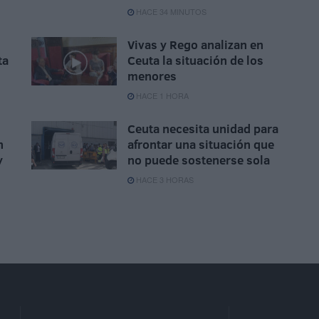
HACE 34 MINUTOS
Vivas y Rego analizan en
ta
Ceuta la situación de los
menores
HACE 1 HORA
Ceuta necesita unidad para
n
afrontar una situación que
y
no puede sostenerse sola
HACE 3 HORAS