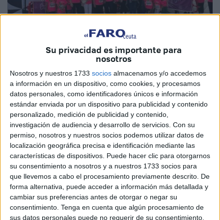
Su privacidad es importante para
nosotros
Nosotros y nuestros 1733
socios
almacenamos y/o accedemos
a información en un dispositivo, como cookies, y procesamos
datos personales, como identificadores únicos e información
estándar enviada por un dispositivo para publicidad y contenido
La XXI edición de la Carrera de la Mujer que se celebrará
personalizado, medición de publicidad y contenido,
el 19 de abril trasciende el ámbito deportivo para
investigación de audiencia y desarrollo de servicios.
Con su
permiso, nosotros y nuestros socios podemos utilizar datos de
convertirse en un acto de responsabilidad colectiva.
localización geográfica precisa e identificación mediante las
características de dispositivos. Puede hacer clic para otorgarnos
Con la esperanza de contar con 3.500 dorsales y una
su consentimiento a nosotros y a nuestros 1733 socios para
inscripción simbólica destinada a Acmuma y a la
que llevemos a cabo el procesamiento previamente descrito. De
Asociación Española Contra el Cáncer, la iniciativa pone
forma alternativa, puede acceder a información más detallada y
el foco donde debe estar: en la financiación sostenida de
cambiar sus preferencias antes de otorgar o negar su
la investigación oncológica y en la prevención.
consentimiento.
Tenga en cuenta que algún procesamiento de
sus datos personales puede no requerir de su consentimiento,