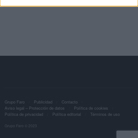
Grupo Faro
Publicidad
Contacto
Aviso legal – Protección de datos
Política de cookies
Política de privacidad
Política editorial
Términos de uso
Grupo Faro © 2023