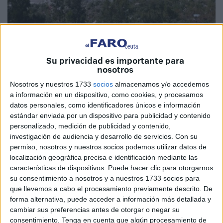
Quino
Su privacidad es importante para
nosotros
Nosotros y nuestros 1733
socios
almacenamos y/o accedemos
La construcción de la nueva escuela infantil de Loma
a información en un dispositivo, como cookies, y procesamos
Colmenar representa mucho más que una obra pública en
datos personales, como identificadores únicos e información
fase de finalización.
estándar enviada por un dispositivo para publicidad y contenido
personalizado, medición de publicidad y contenido,
Se trata de una apuesta estratégica por el futuro de Ceuta,
investigación de audiencia y desarrollo de servicios.
Con su
por la conciliación familiar y por el fortalecimiento de una
permiso, nosotros y nuestros socios podemos utilizar datos de
localización geográfica precisa e identificación mediante las
red educativa pública que, desde hace años, necesita
características de dispositivos. Puede hacer clic para otorgarnos
ampliar su capacidad para responder a la creciente
su consentimiento a nosotros y a nuestros 1733 socios para
demanda de plazas para niños de entre 0 y 3 años.
que llevemos a cabo el procesamiento previamente descrito. De
forma alternativa, puede acceder a información más detallada y
La previsión de que el centro esté operativo antes del
cambiar sus preferencias antes de otorgar o negar su
próximo curso escolar es una noticia positiva para cientos
consentimiento.
Tenga en cuenta que algún procesamiento de