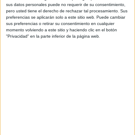
sus datos personales puede no requerir de su consentimiento,
de familias ceutíes.
pero usted tiene el derecho de rechazar tal procesamiento. Sus
preferencias se aplicarán solo a este sitio web. Puede cambiar
No solo porque permitirá aliviar la presión existente sobre
sus preferencias o retirar su consentimiento en cualquier
el sistema educativo infantil, sino porque supondrá
momento volviendo a este sitio y haciendo clic en el botón
también una mejora en las condiciones de atención,
"Privacidad" en la parte inferior de la página web.
seguridad y organización de los recursos públicos
destinados a la primera infancia.
La inversión de más de cuatro millones de euros,
financiada con fondos europeos, demuestra además la
importancia de aprovechar las oportunidades que ofrecen
los programas de recuperación y modernización para
transformar infraestructuras esenciales. Ceuta necesita
proyectos útiles, funcionales y con impacto social real, y
esta escuela reúne esas características.
También resulta destacable la reorganización prevista de
espacios y personal educativo, optimizando recursos