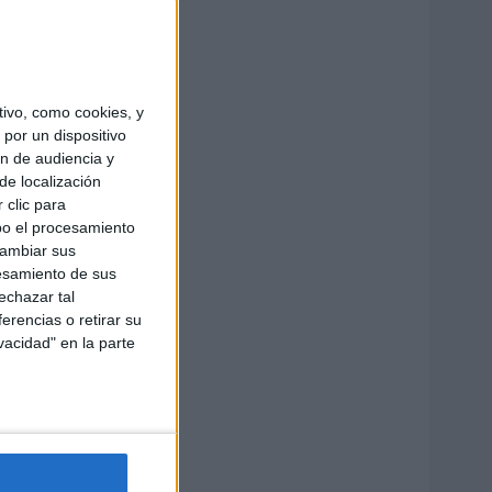
ivo, como cookies, y
por un dispositivo
ón de audiencia y
de localización
 clic para
bo el procesamiento
cambiar sus
esamiento de sus
echazar tal
erencias o retirar su
vacidad" en la parte