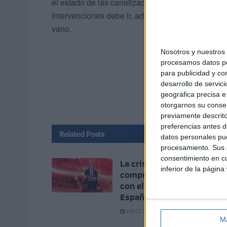
el estado de las canalizaciones más vetustas se 
intervenciones debe ir, además, acompasada con 
vano.
Nosotros y nuestro
procesamos datos per
para publicidad y co
desarrollo de servici
geográfica precisa e 
otorgarnos su conse
previamente descrito
preferencias antes d
Related
Posts
datos personales pue
procesamiento. Sus p
consentimiento en cu
La crisis de Ceuta no frena 
inferior de la página
compromiso de Portugal
con el Mundial 2030 junto 
España y Marruecos
HACE 51 MINUTOS
M