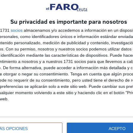
degrade definitivamente. La planificación de estas
otras intervenciones para no duplicar inversiones en
Su privacidad es importante para nosotros
s 1731
socios
almacenamos y/o accedemos a información en un disposit
sonales, como identificadores únicos e información estándar enviada 
ntenido personalizado, medición de publicidad y contenido, investigaci
os.
Con su permiso, nosotros y nuestros socios podemos utilizar datos 
identificación mediante las características de dispositivos. Puede hacer
ntimiento a nosotros y a nuestros 1731 socios para que llevemos a ca
. De forma alternativa, puede acceder a información más detallada y 
e otorgar o negar su consentimiento.
Tenga en cuenta que algún proc
de no requerir de su consentimiento, pero usted tiene el derecho de r
referencias se aplicarán solo a este sitio web. Puede cambiar sus pref
alquier momento volviendo a este sitio y haciendo clic en el botón "Pri
el
Marruecos refuerza la
 web.
seguridad en Castillejos
a
para evitar nuevos intentos
de cruce hacia Ceuta
HACE 1 HORA
ÁS OPCIONES
ACEPTO