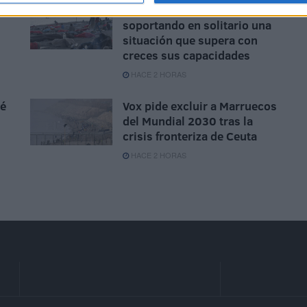
Ceuta no puede seguir
soportando en solitario una
situación que supera con
creces sus capacidades
HACE 2 HORAS
sé
Vox pide excluir a Marruecos
del Mundial 2030 tras la
crisis fronteriza de Ceuta
HACE 2 HORAS