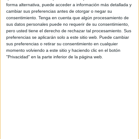
forma alternativa, puede acceder a información más detallada y
Según ha informado el medio de comunicación del país
cambiar sus preferencias antes de otorgar o negar su
consentimiento.
Tenga en cuenta que algún procesamiento de
vecino le360, la mercancía estaba destinada a ser
sus datos personales puede no requerir de su consentimiento,
introducida de forma ilegal en el territorio nacional y se
pero usted tiene el derecho de rechazar tal procesamiento. Sus
decomisó tras someter a una
minuciosa inspección a
preferencias se aplicarán solo a este sitio web. Puede cambiar
una furgoneta procedente de Alemania
.
sus preferencias o retirar su consentimiento en cualquier
momento volviendo a este sitio y haciendo clic en el botón
Asimismo, una fuente de seguridad de la cual se ha hecho
"Privacidad" en la parte inferior de la página web.
eco el tabloide del reino alauita, señala que el
comportamiento del conductor
despertó las sospechas
de los agentes de control
, lo que llevó a realizar una
revisión exhaustiva del vehículo.
Debido a este exhaustivo examen a la furgoneta, se
pudieron descubrir las piezas de oro ocultas
cuidadosamente
dentro de los calcetines del conductor
,
“en un intento desesperado por esconderlas de la vista de
los inspectores”, detallan.