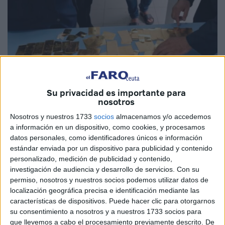
Su privacidad es importante para
nosotros
Nosotros y nuestros 1733
socios
almacenamos y/o accedemos
Imagen: Le360
a información en un dispositivo, como cookies, y procesamos
datos personales, como identificadores únicos e información
estándar enviada por un dispositivo para publicidad y contenido
personalizado, medición de publicidad y contenido,
investigación de audiencia y desarrollo de servicios.
Con su
Los servicios de aduanas y los agentes de seguridad del
permiso, nosotros y nuestros socios podemos utilizar datos de
puerto de Tánger Med frustraron, el pasado 4 de octubre,
localización geográfica precisa e identificación mediante las
un intento de
contrabando de una gran cantidad de
características de dispositivos. Puede hacer clic para otorgarnos
joyas de oro con un peso aproximado de un kilo y 700
su consentimiento a nosotros y a nuestros 1733 socios para
gramos
.
que llevemos a cabo el procesamiento previamente descrito. De