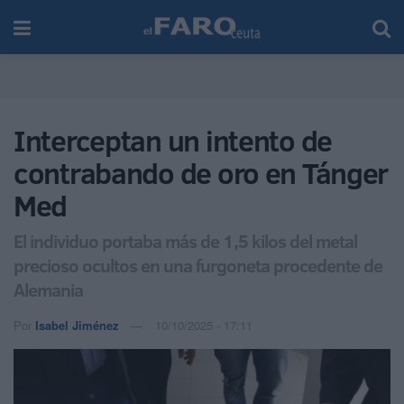
Interceptan un intento de
contrabando de oro en Tánger
Med
El individuo portaba más de 1,5 kilos del metal
precioso ocultos en una furgoneta procedente de
Alemania
Por
Isabel Jiménez
10/10/2025 - 17:11