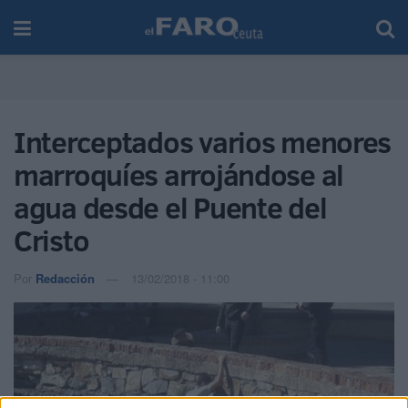
Interceptados varios menores
marroquíes arrojándose al
agua desde el Puente del
Cristo
Por
Redacción
13/02/2018 - 11:00