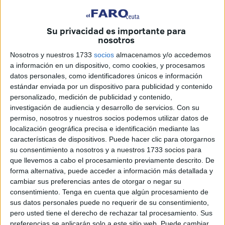
Su privacidad es importante para
nosotros
Nosotros y nuestros 1733
socios
almacenamos y/o accedemos
a información en un dispositivo, como cookies, y procesamos
datos personales, como identificadores únicos e información
estándar enviada por un dispositivo para publicidad y contenido
personalizado, medición de publicidad y contenido,
investigación de audiencia y desarrollo de servicios.
Con su
Imagen cedida.
permiso, nosotros y nuestros socios podemos utilizar datos de
localización geográfica precisa e identificación mediante las
características de dispositivos. Puede hacer clic para otorgarnos
su consentimiento a nosotros y a nuestros 1733 socios para
que llevemos a cabo el procesamiento previamente descrito. De
Una práctica arriesgada y
forma alternativa, puede acceder a información más detallada y
cambiar sus preferencias antes de otorgar o negar su
desgraciadamente habitual
consentimiento.
Tenga en cuenta que algún procesamiento de
sus datos personales puede no requerir de su consentimiento,
pero usted tiene el derecho de rechazar tal procesamiento. Sus
La Policía Local ha interceptado a varios menores
preferencias se aplicarán solo a este sitio web. Puede cambiar