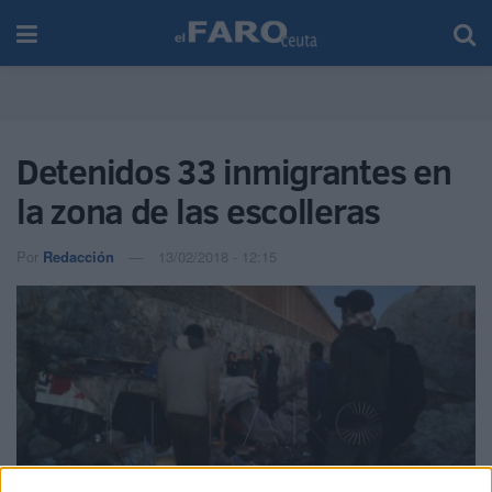
Detenidos 33 inmigrantes en
la zona de las escolleras
Por
Redacción
13/02/2018 - 12:15