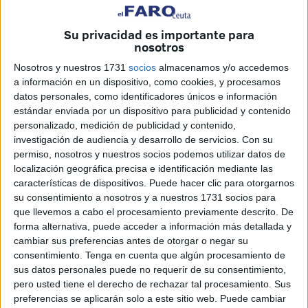
Su privacidad es importante para
nosotros
Nosotros y nuestros 1731
socios
almacenamos y/o accedemos
a información en un dispositivo, como cookies, y procesamos
datos personales, como identificadores únicos e información
estándar enviada por un dispositivo para publicidad y contenido
Todos varones y de origen
personalizado, medición de publicidad y contenido,
investigación de audiencia y desarrollo de servicios.
Con su
marroquí; 12 eran menores
permiso, nosotros y nuestros socios podemos utilizar datos de
localización geográfica precisa e identificación mediante las
características de dispositivos. Puede hacer clic para otorgarnos
Componentes de la Compañía Fiscal de la Comandancia
su consentimiento a nosotros y a nuestros 1731 socios para
de Ceuta apoyados por fuerzas del G.R.S. comisionadas
que llevemos a cabo el procesamiento previamente descrito. De
en esta Unidad procedieron sobre las 7 de la mañana a la
forma alternativa, puede acceder a información más detallada y
realización de una batida en la zona de escolleras y
cambiar sus preferencias antes de otorgar o negar su
consentimiento.
Tenga en cuenta que algún procesamiento de
anexos al Muelle de Poniente.
sus datos personales puede no requerir de su consentimiento,
pero usted tiene el derecho de rechazar tal procesamiento. Sus
Reportaje:
Así viven los inmigrantes en el puerto
preferencias se aplicarán solo a este sitio web. Puede cambiar
(incluye imágenes de la batida)