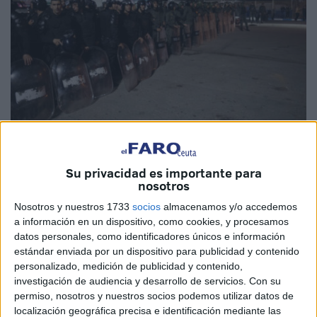
EFE
Su privacidad es importante para
nosotros
Nosotros y nuestros 1733
socios
almacenamos y/o accedemos
Marruecos
ha comunicado la detención de más de 4.400
a información en un dispositivo, como cookies, y procesamos
personas en los
intentos de cruce a Ceuta
, la amplia
datos personales, como identificadores únicos e información
estándar enviada por un dispositivo para publicidad y contenido
mayoría en este fin de semana siguiendo la llamada en
personalizado, medición de publicidad y contenido,
redes sociales.
investigación de audiencia y desarrollo de servicios.
Con su
permiso, nosotros y nuestros socios podemos utilizar datos de
El número de personas fue, en total, 4.455 personas
localización geográfica precisa e identificación mediante las