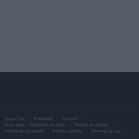
Grupo Faro
Publicidad
Contacto
Aviso legal – Protección de datos
Política de cookies
Política de privacidad
Política editorial
Términos de uso