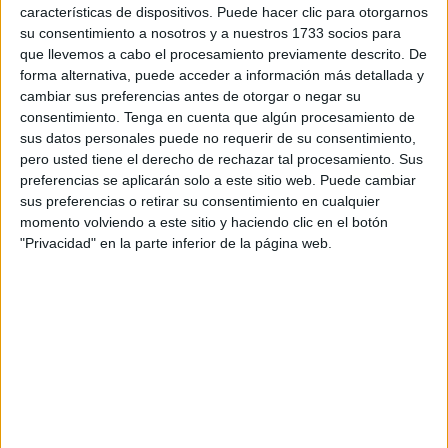
durante el periodo comprendido entre el 11 y el 15 de
características de dispositivos. Puede hacer clic para otorgarnos
septiembre.
su consentimiento a nosotros y a nuestros 1733 socios para
que llevemos a cabo el procesamiento previamente descrito. De
Los datos disponibles indican que las
medidas de
forma alternativa, puede acceder a información más detallada y
cambiar sus preferencias antes de otorgar o negar su
seguridad
dieron lugar a la detención de 3.795 adultos
consentimiento.
Tenga en cuenta que algún procesamiento de
marroquíes, además de 141 menores marroquíes y 519 de
sus datos personales puede no requerir de su consentimiento,
otras nacionalidades.
pero usted tiene el derecho de rechazar tal procesamiento. Sus
preferencias se aplicarán solo a este sitio web. Puede cambiar
En total han sido 6 los intentos de pase, habiéndose
sus preferencias o retirar su consentimiento en cualquier
focalizado la mayoría de ellos en el domingo
, en
momento volviendo a este sitio y haciendo clic en el botón
distintos momentos.
"Privacidad" en la parte inferior de la página web.
En este mismo contexto, se ha confirmado la detención de
70 personas que incitaban al
cruce y el asalto a Ceuta
,
que han sido remitidas a la justicia para que enfrenten los
cargos en su contra.
Este es el saldo de la actuaciones a pie de valla que han
puesto en jaque a la ciudad.