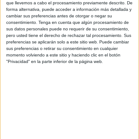
que llevemos a cabo el procesamiento previamente descrito. De
aspirantes de Ceuta.
forma alternativa, puede acceder a información más detallada y
cambiar sus preferencias antes de otorgar o negar su
Estas pruebas se desarrollarán en 28 localidades, al
consentimiento.
Tenga en cuenta que algún procesamiento de
menos una por comunidad autónoma, y en 677 mesas de
sus datos personales puede no requerir de su consentimiento,
examen, prohibiendo el acceso a estos edificios a las
pero usted tiene el derecho de rechazar tal procesamiento. Sus
personas que no sean aspirantes por motivos de
preferencias se aplicarán solo a este sitio web. Puede cambiar
sus preferencias o retirar su consentimiento en cualquier
seguridad y confidencialidad.
momento volviendo a este sitio y haciendo clic en el botón
"Privacidad" en la parte inferior de la página web.
Las localidades seleccionadas para las pruebas son
Albacete (572 aspirantes convocados), Alicante (1.014),
Badajoz (629), Barcelona (3.230), Bilbao (765), Cáceres
(340), Cádiz (629), Ciudad Real (471), Girona (285),
Granada (1.530), Las Palmas (601), León (281), Logroño
(221), Madrid (5.879), Málaga (1.063), Murcia (1.895),
Oviedo (1.811), Palma de Mallorca (458), Pamplona (559),
Salamanca (613), Santander (303), Santiago de
Compostela (1.301),
Sevilla
(1.870), Santa Cruz de
Tenerife (621), Valencia (2.800), Valladolid (683), Vigo