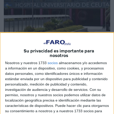
Su privacidad es importante para
Imagen de archivo
nosotros
Nosotros y nuestros 1733
socios
almacenamos y/o accedemos
a información en un dispositivo, como cookies, y procesamos
datos personales, como identificadores únicos e información
El Ministerio de
Sanidad
ha publicado este viernes las
estándar enviada por un dispositivo para publicidad y contenido
instrucciones para las 32.212 personas que han sido
personalizado, medición de publicidad y contenido,
investigación de audiencia y desarrollo de servicios.
Con su
admitidas para participar en las
pruebas de acceso
para
permiso, nosotros y nuestros socios podemos utilizar datos de
una de las 11.943 plazas de
Formación Sanitaria
localización geográfica precisa e identificación mediante las
Especializada
(FSE), que tendrán lugar el próximo
características de dispositivos. Puede hacer clic para otorgarnos
sábado 25 de enero. Una prueba importante para los
su consentimiento a nosotros y a nuestros 1733 socios para