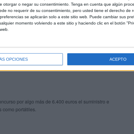
e otorgar o negar su consentimiento.
Tenga en cuenta que algún proc
de no requerir de su consentimiento, pero usted tiene el derecho de r
referencias se aplicarán solo a este sitio web. Puede cambiar sus pref
bligados a llegar que interponer una denuncia ante la
alquier momento volviendo a este sitio y haciendo clic en el botón "Pri
emas que a través del diálogo se podrían haber
 web.
itir que el Ingesa haga caso omiso a nuestras
 que demuestran día tras día unos altos niveles de
ertido la central.
ÁS OPCIONES
ACEPTO
concurso por algo más de 6.400 euros el suministro e
s como portátiles.