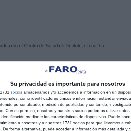
ados era el Centro de Salud de Recinto, el cual ha
, ha impuesto un plazo máximo de 6 meses para
 desde el Ingesa se limitan a comentar que la pieza que
Su privacidad es importante para nosotros
as provisionales con climatizadores portátiles y
mos solo mueven el aire caliente de las zonas”, ha
s 1731
socios
almacenamos y/o accedemos a información en un disposit
sonales, como identificadores únicos e información estándar enviada 
ntenido personalizado, medición de publicidad y contenido, investigaci
os.
Con su permiso, nosotros y nuestros socios podemos utilizar datos 
identificación mediante las características de dispositivos. Puede hacer
ntimiento a nosotros y a nuestros 1731 socios para que llevemos a ca
. De forma alternativa, puede acceder a información más detallada y 