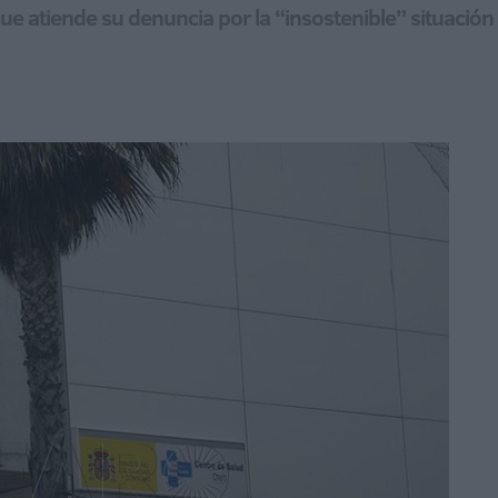
ue atiende su denuncia por la “insostenible” situació