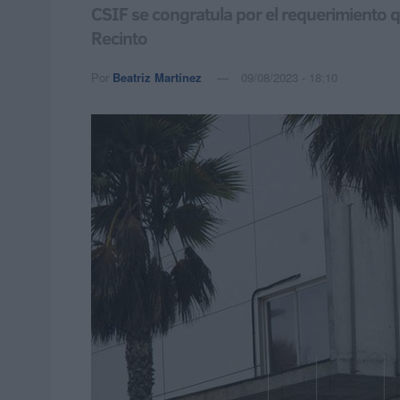
CSIF se congratula por el requerimiento q
Recinto
Por
Beatriz Martínez
09/08/2023 - 18:10