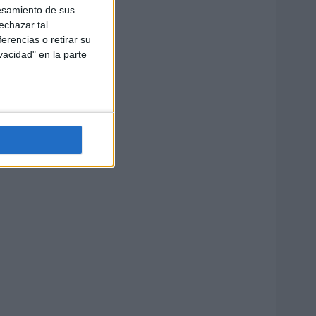
esamiento de sus
echazar tal
erencias o retirar su
vacidad" en la parte