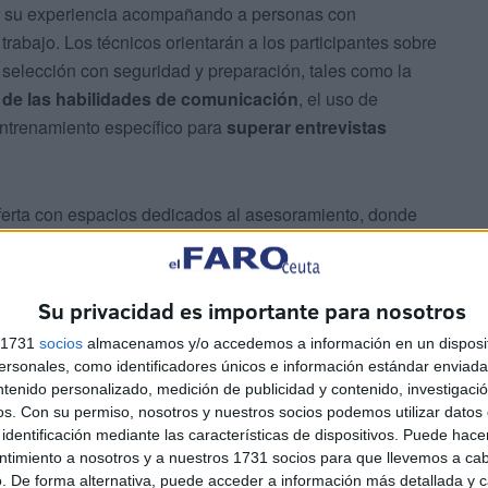
r su experiencia acompañando a personas con
rabajo. Los técnicos orientarán a los participantes sobre
 selección con seguridad y preparación, tales como la
 de las habilidades de comunicación
, el uso de
entrenamiento específico para
superar entrevistas
erta con espacios dedicados al asesoramiento, donde
 prácticas, resolver dudas y recibir apoyo en tiempo
idades garantiza a los visitantes una visión completa
tanto a las necesidades técnicas como a las
Su privacidad es importante para nosotros
s 1731
socios
almacenamos y/o accedemos a información en un disposit
sonales, como identificadores únicos e información estándar enviada 
o: una trayectoria consolidada
ntenido personalizado, medición de publicidad y contenido, investigaci
os.
Con su permiso, nosotros y nuestros socios podemos utilizar datos 
identificación mediante las características de dispositivos. Puede hacer
ntimiento a nosotros y a nuestros 1731 socios para que llevemos a ca
. De forma alternativa, puede acceder a información más detallada y 