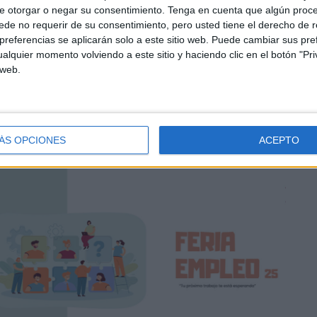
e otorgar o negar su consentimiento.
Tenga en cuenta que algún proc
de no requerir de su consentimiento, pero usted tiene el derecho de r
referencias se aplicarán solo a este sitio web. Puede cambiar sus pref
alquier momento volviendo a este sitio y haciendo clic en el botón "Pri
l entidad social española dedicada a la
inclusión plena
 web.
barca ámbitos clave como el empleo, la formación, la
A través de proyectos innovadores, impulsa la creación de
 la igualdad de oportunidades en todo el territorio
ÁS OPCIONES
ACEPTO