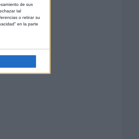
esamiento de sus
echazar tal
erencias o retirar su
vacidad" en la parte