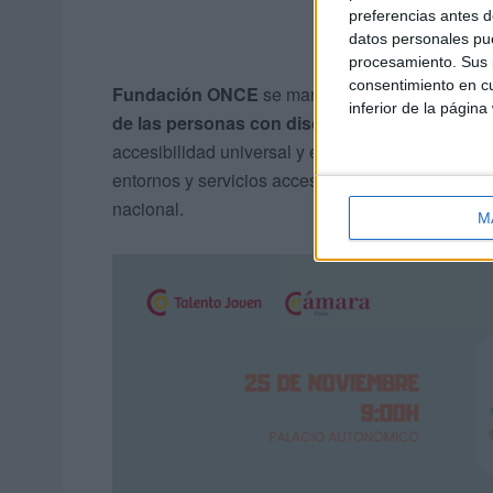
preferencias antes d
datos personales pue
procesamiento. Sus p
consentimiento en cu
Fundación ONCE
se mantiene como la principa
inferior de la página
de las personas con discapacidad
. Su labor a
accesibilidad universal y el diseño para todos. 
entornos y servicios accesibles, favoreciendo así
nacional.
M