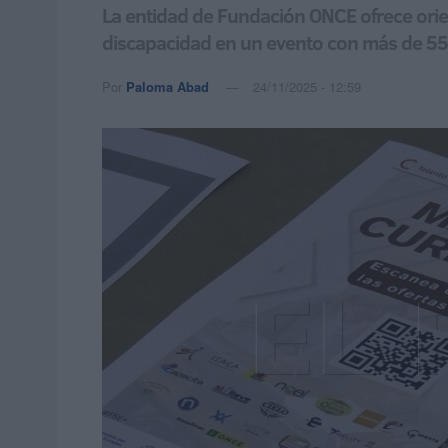
La entidad de Fundación ONCE ofrece orien
discapacidad en un evento con más de 55
Por
Paloma Abad
24/11/2025 - 12:59