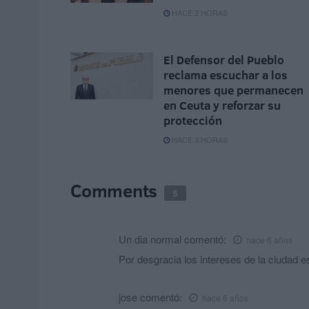
HACE 2 HORAS
El Defensor del Pueblo
reclama escuchar a los
menores que permanecen
en Ceuta y reforzar su
protección
HACE 3 HORAS
Comments
5
Un dia normal
comentó:
hace 6 años
Por desgracia los intereses de la ciudad 
jose
comentó:
hace 6 años