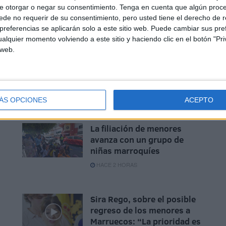
e otorgar o negar su consentimiento.
Tenga en cuenta que algún proc
de no requerir de su consentimiento, pero usted tiene el derecho de r
referencias se aplicarán solo a este sitio web. Puede cambiar sus pref
alquier momento volviendo a este sitio y haciendo clic en el botón "Pri
 web.
ñados (MENA)
ÁS OPCIONES
ACEPTO
La filiación de menores
avanza con un grupo de
niñas marroquíes
HACE 2 HORAS
Sira Rego, sobre el posible
regreso de los menores a
Marruecos: “La prioridad es