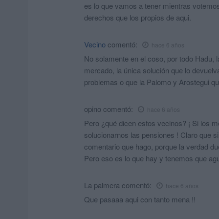
es lo que vamos a tener mientras votemos
derechos que los propios de aqui.
Vecino
comentó:
hace 6 años
No solamente en el coso, por todo Hadu, la
mercado, la única solución que lo devuel
problemas o que la Palomo y Arostegui qu
opino
comentó:
hace 6 años
Pero ¿qué dicen estos vecinos? ¡ Si los 
solucionarnos las pensiones ! Claro que si
comentario que hago, porque la verdad due
Pero eso es lo que hay y tenemos que ag
La palmera
comentó:
hace 6 años
Que pasaaa aqui con tanto mena !!