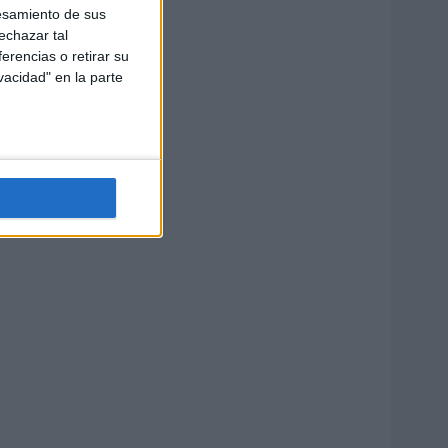
esamiento de sus
echazar tal
erencias o retirar su
vacidad" en la parte