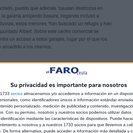
nciado, puesto que además “causan destrozos en
la galería arrojando basura, llegando incluso a
 lluvias, estos menores “han buscado un refugio y han
 apuntado Albert. Sobre este centro comercial se
ntra un acceso a estos garajes, lugar por el que los
an accedido a los mismos.
Su privacidad es importante para nosotros
s 1733
socios
almacenamos y/o accedemos a información en un disposit
s los días a los usuarios y comerciantes del centro y a
sonales, como identificadores únicos e información estándar enviada 
omo han comentado, tanto residentes como usuarios,
ntenido personalizado, medición de publicidad y contenido, investigaci
ión con la Delegación, “adopte las medidas necesarias
os.
Con su permiso, nosotros y nuestros socios podemos utilizar datos 
identificación mediante las características de dispositivos. Puede hacer
í reducir el riesgo de incidentes con estos menores”.
ntimiento a nosotros y a nuestros 1733 socios para que llevemos a ca
. De forma alternativa, puede acceder a información más detallada y 