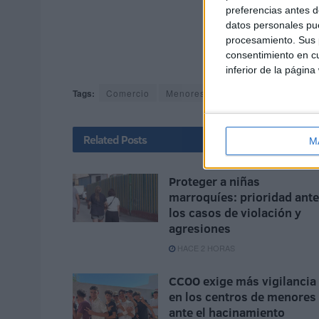
preferencias antes d
datos personales pue
procesamiento. Sus p
consentimiento en cu
inferior de la página
Tags:
Comercio
Menores Extranjeros No Acompa
Related
Posts
M
Proteger a niñas
marroquíes: prioridad ante
los casos de violación y
agresiones
HACE 2 HORAS
CCOO exige más vigilancia
en los centros de menores
ante el hacinamiento