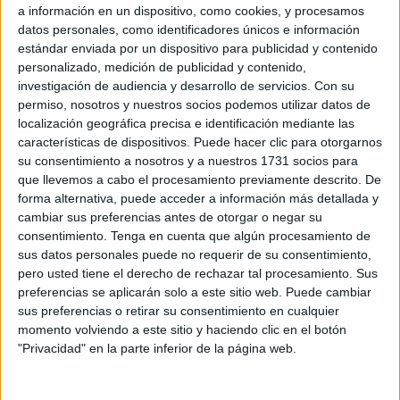
la metodología
DTI que promueve la
Secretaría de
a información en un dispositivo, como cookies, y procesamos
Estado de Turismo
, por medio de esta entidad pública.
datos personales, como identificadores únicos e información
estándar enviada por un dispositivo para publicidad y contenido
Se trata de la primera ocasión en la que el destino se
personalizado, medición de publicidad y contenido,
investigación de audiencia y desarrollo de servicios.
Con su
somete a este
proceso de revisión
desde que
permiso, nosotros y nuestros socios podemos utilizar datos de
completaran su primer diagnóstico en agosto de 2022. El
localización geográfica precisa e identificación mediante las
proceso de seguimiento dará continuidad al compromiso
características de dispositivos. Puede hacer clic para otorgarnos
ya adquirido por la Ciudad Autónoma de Ceuta de ejercer
su consentimiento a nosotros y a nuestros 1731 socios para
que llevemos a cabo el procesamiento previamente descrito. De
una
gestión turística
basada en la gobernanza, la
forma alternativa, puede acceder a información más detallada y
accesibilidad, la sostenibilidad, la innovación y la
cambiar sus preferencias antes de otorgar o negar su
tecnología, tomando como base el modelo DTI.
consentimiento.
Tenga en cuenta que algún procesamiento de
sus datos personales puede no requerir de su consentimiento,
Las
tareas de seguimiento
marcarán la
nueva hoja de
pero usted tiene el derecho de rechazar tal procesamiento. Sus
ruta
del destino de acuerdo a la metodología DTI vigente,
preferencias se aplicarán solo a este sitio web. Puede cambiar
compuesta por un total de 97 requisitos y 261 indicadores.
sus preferencias o retirar su consentimiento en cualquier
momento volviendo a este sitio y haciendo clic en el botón
De este proceso de revisión, se obtendrá un nuevo informe
"Privacidad" en la parte inferior de la página web.
diagnóstico en el que se expondrá la situación del destino
y las recomendaciones que la Ciudad Autónoma de Ceuta