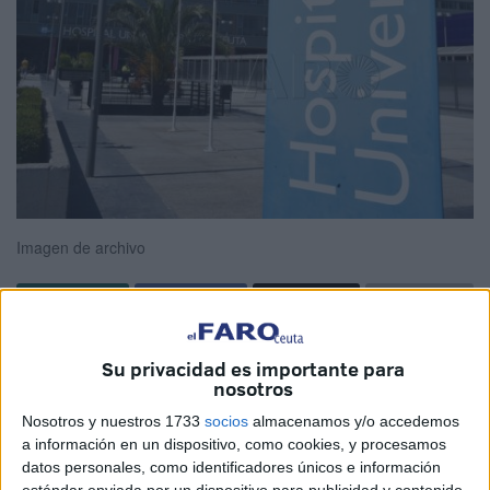
Imagen de archivo
Los sanitarios del
servicio de oncología
del Hospital
Su privacidad es importante para
Universitario dieron la bienvenida a una nueva
nosotros
especialista hace unos meses. La profesional, a partir de
Nosotros y nuestros 1733
socios
almacenamos y/o accedemos
marzo, estará al frente de forma temporal de un programa
a información en un dispositivo, como cookies, y procesamos
específico dentro de la prestación para
estudiar el cáncer
datos personales, como identificadores únicos e información
estándar enviada por un dispositivo para publicidad y contenido