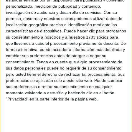
a nivel genético
.
personalizado, medición de publicidad y contenido,
investigación de audiencia y desarrollo de servicios.
Con su
Desde Ingesa aseguran que este contrato de interinidad
permiso, nosotros y nuestros socios podemos utilizar datos de
no responde a la necesidad de cubrir una baja o una
localización geográfica precisa e identificación mediante las
vacante por una jubilación. La médica, a partir de este
características de dispositivos. Puede hacer clic para otorgarnos
mes, desempeñará sus funciones en un plan enmarcado
su consentimiento a nosotros y a nuestros 1733 socios para
que llevemos a cabo el procesamiento previamente descrito. De
dentro de una de las áreas más esenciales dentro del
forma alternativa, puede acceder a información más detallada y
servicio público.
cambiar sus preferencias antes de otorgar o negar su
consentimiento.
Tenga en cuenta que algún procesamiento de
La llegada de la facultativa fue recibida como una buena
sus datos personales puede no requerir de su consentimiento,
noticia. El inicio de su vida laboral en la ciudad fue
pero usted tiene el derecho de rechazar tal procesamiento. Sus
sinónimo de contar con
un tercer oncólogo en planta
. A
preferencias se aplicarán solo a este sitio web. Puede cambiar
sus preferencias o retirar su consentimiento en cualquier
raíz de la publicación de esta convocatoria y su resolución
momento volviendo a este sitio y haciendo clic en el botón
a definitivo, se sabe que va a hacerse cargo de un análisis.
"Privacidad" en la parte inferior de la página web.
Programa específico
Los documentos de la plataforma señalan que su plaza