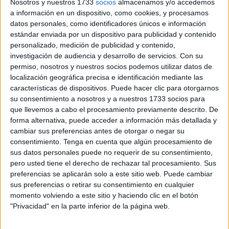
Nosotros y nuestros 1733
socios
almacenamos y/o accedemos
a información en un dispositivo, como cookies, y procesamos
El Hospital Universitario de Ceuta prepara un proyecto
datos personales, como identificadores únicos e información
para implantar terapias, unas sesiones que, tal y como
estándar enviada por un dispositivo para publicidad y contenido
personalizado, medición de publicidad y contenido,
trasladan fuentes a este medio, están orientadas a
investigación de audiencia y desarrollo de servicios.
Con su
usuarias que atraviesan un cáncer de mama, de ovarios o
permiso, nosotros y nuestros socios podemos utilizar datos de
de cuello uterino.
localización geográfica precisa e identificación mediante las
características de dispositivos. Puede hacer clic para otorgarnos
La iniciativa, que está aún en proceso, contempla la
su consentimiento a nosotros y a nuestros 1733 socios para
formación de grupos
compuestos por unas diez
que llevemos a cabo el procesamiento previamente descrito. De
personas para abordar la cuestión. El programa por poner
forma alternativa, puede acceder a información más detallada y
cambiar sus preferencias antes de otorgar o negar su
en marcha también se extiende a familiares de pacientes
consentimiento.
Tenga en cuenta que algún procesamiento de
que pasan por el duelo tras la pérdida del ser querido.
sus datos personales puede no requerir de su consentimiento,
pero usted tiene el derecho de rechazar tal procesamiento. Sus
Punto de partida
preferencias se aplicarán solo a este sitio web. Puede cambiar
sus preferencias o retirar su consentimiento en cualquier
momento volviendo a este sitio y haciendo clic en el botón
La intención es que ellas sean el punto de partida de una
"Privacidad" en la parte inferior de la página web.
estrategia de mayor envergadura. Hacer viable este
proyecto requiere de una serie de pautas que guíen a los