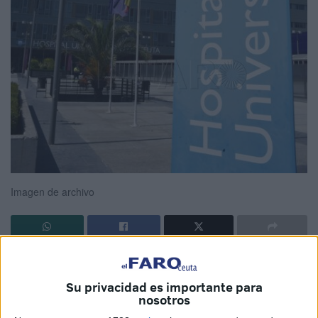
Imagen de archivo
Codo a codo, trabajan para poner el foco en la salud
mental de las
pacientes oncológicas
. A los
recursos
que
Su privacidad es importante para
ofrecen en Ceuta asociaciones como la
AECC
, pronto se
nosotros
sumará uno nuevo dentro del servicio público sanitario.