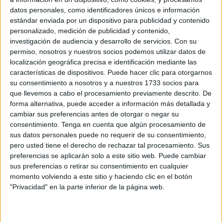
Ceuta y
Melilla
que también trabajan para la
sanidad
datos personales, como identificadores únicos e información
privada
por mucho que insista sus Colegios profesionales
estándar enviada por un dispositivo para publicidad y contenido
en que deberían cobrar lo mismo que sus compañeros con
personalizado, medición de publicidad y contenido,
dedicación exclusiva a lo público.
investigación de audiencia y desarrollo de servicios.
Con su
permiso, nosotros y nuestros socios podemos utilizar datos de
“Hay que significar que ese planteamiento que implicaría
localización geográfica precisa e identificación mediante las
el abono del Complemento Específico en la misma cuantía
características de dispositivos. Puede hacer clic para otorgarnos
su consentimiento a nosotros y a nuestros 1733 socios para
que sus compañeros que prestan sus servicios con
que llevemos a cabo el procesamiento previamente descrito. De
exclusividad en el ámbito público del Ingesa sería, por un
forma alternativa, puede acceder a información más detallada y
lado, un agravio comparativo con ellos”, entiende el
cambiar sus preferencias antes de otorgar o negar su
Ingesa.
consentimiento.
Tenga en cuenta que algún procesamiento de
sus datos personales puede no requerir de su consentimiento,
Además, la administración considera que atender esa
pero usted tiene el derecho de rechazar tal procesamiento. Sus
preferencias se aplicarán solo a este sitio web. Puede cambiar
reivindicación “conllevaría un grave perjuicio para la
sus preferencias o retirar su consentimiento en cualquier
Sanidad Pública dado que habría un incremento del gasto
momento volviendo a este sitio y haciendo clic en el botón
público importante sin ninguna contrapartida en la mejora
"Privacidad" en la parte inferior de la página web.
de la asistencia sanitaria pública que se presta a los
ciudadanos”.