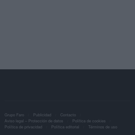
Grupo Faro
Publicidad
Contacto
Aviso legal – Protección de datos
Política de cookies
Política de privacidad
Política editorial
Términos de uso