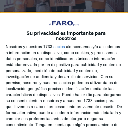
Imagen de archivo
Su privacidad es importante para
nosotros
Nosotros y nuestros 1733
socios
almacenamos y/o accedemos
a información en un dispositivo, como cookies, y procesamos
La Asociación de TDAH de Ceuta ha dado un paso
datos personales, como identificadores únicos e información
estándar enviada por un dispositivo para publicidad y contenido
valiente pero doloroso: denunciar al INGESA por
personalizado, medición de publicidad y contenido,
abandono institucional. Y no es para menos. Padres y
investigación de audiencia y desarrollo de servicios.
Con su
madres desesperados llevan años clamando por la
permiso, nosotros y nuestros socios podemos utilizar datos de
atención sanitaria que sus hijos necesitan y merecen, sin
localización geográfica precisa e identificación mediante las
características de dispositivos. Puede hacer clic para otorgarnos
obtener respuesta. La situación es ya insostenible: Ceuta
su consentimiento a nosotros y a nuestros 1733 socios para
carece de especialistas que traten estas patologías,
que llevemos a cabo el procesamiento previamente descrito. De
dejando a niños y adultos a su suerte.
forma alternativa, puede acceder a información más detallada y
cambiar sus preferencias antes de otorgar o negar su
La falta de profesionales especializados en salud mental
consentimiento.
Tenga en cuenta que algún procesamiento de