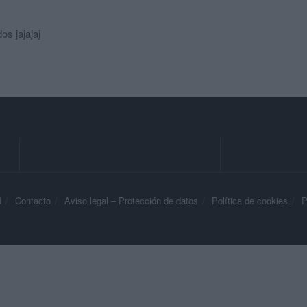
os jajajaj
d
Contacto
Aviso legal – Protección de datos
Política de cookies
P