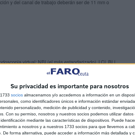
rción y del canal de trabajo deberán ser de 11 mm o
oscopia virtual: NBI (el más estandarizado), LCl, BLl,
ión y mejora de imagen como el doble foco.
Su privacidad es importante para nosotros
 campo de visión de al menos de 170º y una profundidad
etros del tubo de inserción y del canal de trabajo
s 1733
socios
almacenamos y/o accedemos a información en un disposit
superior, respectivamente.
sonales, como identificadores únicos e información estándar enviada 
ntenido personalizado, medición de publicidad y contenido, investigaci
os.
Con su permiso, nosotros y nuestros socios podemos utilizar datos 
identificación mediante las características de dispositivos. Puede hacer
ntimiento a nosotros y a nuestros 1733 socios para que llevemos a ca
. De forma alternativa, puede acceder a información más detallada y 