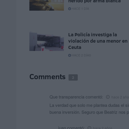
herido por arma blanca
HACE 1 DÍA
La Policía investiga la
violación de una menor en
Ceuta
HACE 2 DÍAS
Comments
2
Que transparencia
comentó:
hace 2 año
La verdad que solo me plantea dudas el s
buena inversión. Seguro que Beatriz nos p
juan
comentó:
hace 2 años