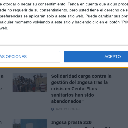
e otorgar o negar su consentimiento.
Tenga en cuenta que algún proc
de no requerir de su consentimiento, pero usted tiene el derecho de r
referencias se aplicarán solo a este sitio web. Puede cambiar sus pref
nificación y también doble canal de trabajo, además de
alquier momento volviendo a este sitio y haciendo clic en el botón "Pri
ón de lesiones mientras se realiza la exploración.
 web.
ÁS OPCIONES
ACEPTO
 a
Solidaridad carga contra la
gestión del Ingesa tras la
e
crisis en Ceuta: "Los
sanitarios han sido
abandonados"
HACE 21 HORAS
n
Ingesa presta 329