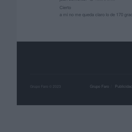
Cierto
a mi no me queda claro lo de 170 grad
Grupo Faro
Publicida
Grupo Faro © 2023