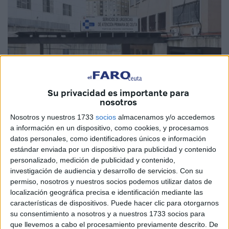
Su privacidad es importante para
nosotros
Nosotros y nuestros 1733
socios
almacenamos y/o accedemos
a información en un dispositivo, como cookies, y procesamos
Imagen de archivo
datos personales, como identificadores únicos e información
estándar enviada por un dispositivo para publicidad y contenido
personalizado, medición de publicidad y contenido,
investigación de audiencia y desarrollo de servicios.
Con su
permiso, nosotros y nuestros socios podemos utilizar datos de
Tras la información publicada en los medios de
localización geográfica precisa e identificación mediante las
comunicación donde se afirma que tanto el 061 como el
características de dispositivos. Puede hacer clic para otorgarnos
Servicio de Atención Primaria (SUAP) han secundado la
su consentimiento a nosotros y a nuestros 1733 socios para
que llevemos a cabo el procesamiento previamente descrito. De
huelga
, el Instituto Nacional de Gestión Sanitaria en Ceuta