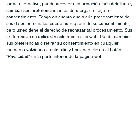
forma alternativa, puede acceder a información más detallada y
(Ingesa) ha querido realizar una serie de observaciones.
cambiar sus preferencias antes de otorgar o negar su
consentimiento.
Tenga en cuenta que algún procesamiento de
Ingesa
quiere aclarar que
lo publicado por el Sindicato
sus datos personales puede no requerir de su consentimiento,
Médico en diversos medios "no se ajusta con la
pero usted tiene el derecho de rechazar tal procesamiento. Sus
realidad"
, ya que "varios" profesionales sanitarios del
preferencias se aplicarán solo a este sitio web. Puede cambiar
sus preferencias o retirar su consentimiento en cualquier
servicio del 061 y del SUAP han acudido a la Dirección
momento volviendo a este sitio y haciendo clic en el botón
Territorial "para asegurar que no secundarán la huelga".
"Privacidad" en la parte inferior de la página web.
"Únicamente han secundado la huelga aquellos que están
representados por el Sindicato Médico. En la misma línea,
Ingesa garantiza la cobertura sanitaria durante la huelga
del 061 y del SUAP y continuará con el mismo personal de
siempre, por lo que la huelga no afectará a la asistencia de
los servicios mencionados", ha precisado el organismo
responsable de la sanidad asistencial pública en Ceuta.
Además, Ingesa recuerda su "predisposición" a facilitar los
cauces de entendimiento con el Sindicato Médico y el