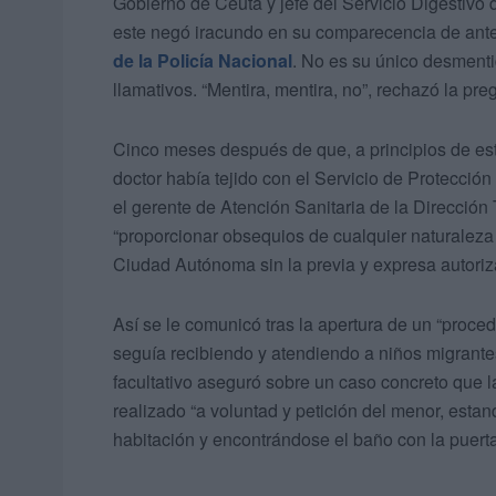
Gobierno de Ceuta y jefe del Servicio Digestivo 
este negó iracundo en su comparecencia de antea
de la Policía Nacional
. No es su único desmenti
llamativos. “Mentira, mentira, no”, rechazó la pre
Cinco meses después de que, a principios de est
doctor había tejido con el Servicio de Protección
el gerente de Atención Sanitaria de la Dirección 
“proporcionar obsequios de cualquier naturaleza
Ciudad Autónoma sin la previa y expresa autori
Así se le comunicó tras la apertura de un “proced
seguía recibiendo y atendiendo a niños migrante
facultativo aseguró sobre un caso concreto que l
realizado “a voluntad y petición del menor, est
habitación y encontrándose el baño con la puerta