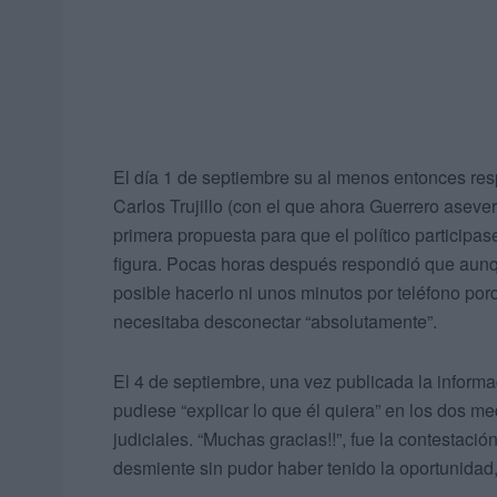
El día 1 de septiembre su al menos entonces r
Carlos Trujillo (con el que ahora Guerrero aseve
primera propuesta para que el político participa
figura. Pocas horas después respondió que aunque
posible hacerlo ni unos minutos por teléfono po
necesitaba desconectar “absolutamente”.
El 4 de septiembre, una vez publicada la inform
pudiese “explicar lo que él quiera” en los dos 
judiciales. “Muchas gracias!!”, fue la contestaci
desmiente sin pudor haber tenido la oportunidad,