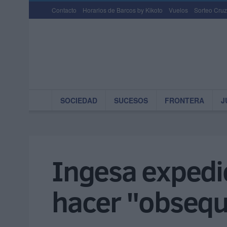
Contacto
Horarios de Barcos by Kikoto
Vuelos
Sorteo Cruz
SOCIEDAD
SUCESOS
FRONTERA
J
Ingesa expedie
hacer "obsequ