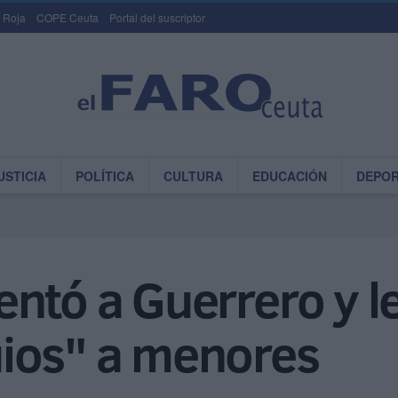
 Roja
COPE Ceuta
Portal del suscriptor
USTICIA
POLÍTICA
CULTURA
EDUCACIÓN
DEPO
ntó a Guerrero y l
ios" a menores