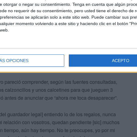
re mayo y diciembre de 2021 está también la compra “al
e otorgar o negar su consentimiento.
Tenga en cuenta que algún proc
a” de regalos a menores tutelados por la Ciudad.
de no requerir de su consentimiento, pero usted tiene el derecho de r
referencias se aplicarán solo a este sitio web. Puede cambiar sus pref
alquier momento volviendo a este sitio y haciendo clic en el botón "Pri
 web.
ÁS OPCIONES
ACEPTO
vo pareció comprender, según las fuentes consultadas,
os calzoncillos y unos calcetines para que jueguen 3
dió antes de anunciar que “ahora me toca desaparecer”.
[del guardador legal] entiendo lo de los regalos, nunca
i relación con vosotros, quedan pendiente [sic] muchos
 un tiempo, aún hay tiempo. No te preocupes, yo por mi