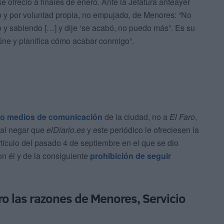
e ofreció a finales de enero. Ante la Jefatura anteayer
o y por voluntad propia, no empujado, de Menores: “No
 y sabiendo […] y dije ‘se acabó, no puedo más”. Es su
eúne y planifica cómo acabar conmigo”.
atro medios de comunicación
de la ciudad, no a
El Faro
,
d al negar que
elDiario.es
y este periódico le ofreciesen la
rtículo del pasado 4 de septiembre en el que se dio
n él y de la consiguiente
prohibición de seguir
ro las razones de Menores, Servicio