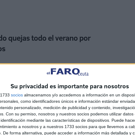
do quejas todo el verano por
os
guido recibiendo quejas este verano del Área de Menores
nsulta a niños que acuden al Hospital “de forma
nto y/o consentimiento” de sus guardadores legales. El
Su privacidad es importante para nosotros
er que haya estado recibiendo a menores extranjeros no
s 1733
socios
almacenamos y/o accedemos a información en un disposit
s, sin compañía de adultos responsables en Loma
sonales, como identificadores únicos e información estándar enviada 
ro “con puertas abiertas, enfermos al lado y el
ntenido personalizado, medición de publicidad y contenido, investigaci
os.
Con su permiso, nosotros y nuestros socios podemos utilizar datos 
identificación mediante las características de dispositivos. Puede hacer
ntimiento a nosotros y a nuestros 1733 socios para que llevemos a ca
 al Servicio de Protección a la Infancia a prescindir de
. De forma alternativa, puede acceder a información más detallada y 