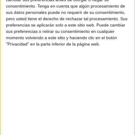
Nos dice Ingesa que no están privatizando nada. Al
consentimiento.
Tenga en cuenta que algún procesamiento de
sus datos personales puede no requerir de su consentimiento,
contrario, resalta que se buscan contratos puntuales para
pero usted tiene el derecho de rechazar tal procesamiento. Sus
garantizar la continuidad asistencial cuando los recursos
preferencias se aplicarán solo a este sitio web. Puede cambiar
propios en materia de salud mental son insuficientes.
sus preferencias o retirar su consentimiento en cualquier
momento volviendo a este sitio y haciendo clic en el botón
También dice que “resulta cuanto menos llamativo” que en
"Privacidad" en la parte inferior de la página web.
un corto periodo de tiempo “varios especialistas” de
Psiquiatría hayan coincidido en situación de incapacidad
temporal. Eso les ha llevado a tener que reaccionar.
Como es un comunicado, no podemos preguntar qué
entiende Ingesa y el señor Lopera por “cuanto menos
llamativo”. Parece concluirse que vislumbran la existencia
de una especie de complot para desestabilizar esa
atención.
No lo sé, como tampoco se puede preguntar, nos
quedamos con las ganas de saber por qué a Ingesa le