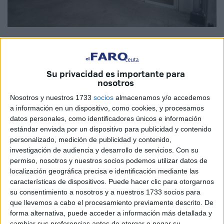
Imagen de archivo
Su privacidad es importante para
nosotros
Ingesa saca pecho ante la polémica por la privatización de
Nosotros y nuestros 1733
socios
almacenamos y/o accedemos
la salud mental. Lo hace con un comunicado para negar la
a información en un dispositivo, como cookies, y procesamos
mayor. Una forma burda e incluso cobarde de afrontar la
datos personales, como identificadores únicos e información
crítica situación que en materia de sanidad vive Ceuta.
estándar enviada por un dispositivo para publicidad y contenido
personalizado, medición de publicidad y contenido,
La postura más acertada hubiera sido una rueda de prensa
investigación de audiencia y desarrollo de servicios.
Con su
de su máximo responsable, Jesús Lopera, para
permiso, nosotros y nuestros socios podemos utilizar datos de
localización geográfica precisa e identificación mediante las
enfrentarse a todo tipo de preguntas. Pero más fácil parece
características de dispositivos. Puede hacer clic para otorgarnos
que resulta el envío de una nota de prensa en la que
su consentimiento a nosotros y a nuestros 1733 socios para
incluir tiritos propios del complejo de no saber mandar
que llevemos a cabo el procesamiento previamente descrito. De
como se debe en tu propia casa.
forma alternativa, puede acceder a información más detallada y
cambiar sus preferencias antes de otorgar o negar su